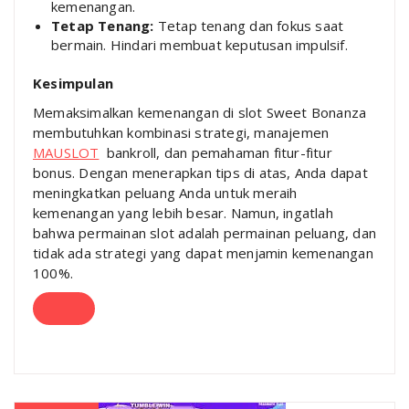
kemenangan.
Tetap Tenang:
Tetap tenang dan fokus saat
bermain. Hindari membuat keputusan impulsif.
Kesimpulan
Memaksimalkan kemenangan di slot Sweet Bonanza
membutuhkan kombinasi strategi, manajemen
MAUSLOT
bankroll, dan pemahaman fitur-fitur
bonus. Dengan menerapkan tips di atas, Anda dapat
meningkatkan peluang Anda untuk meraih
kemenangan yang lebih besar. Namun, ingatlah
bahwa permainan slot adalah permainan peluang, dan
tidak ada strategi yang dapat menjamin kemenangan
100%.