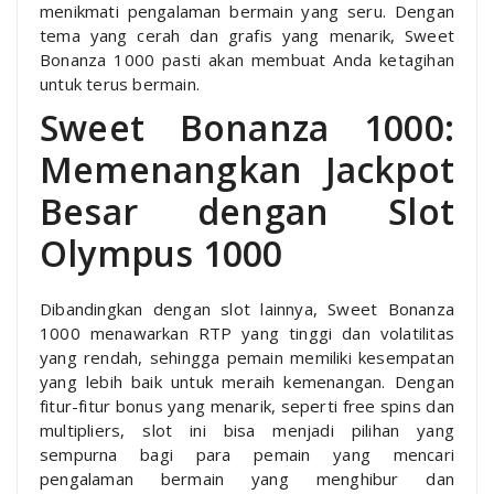
menikmati pengalaman bermain yang seru. Dengan
tema yang cerah dan grafis yang menarik, Sweet
Bonanza 1000 pasti akan membuat Anda ketagihan
untuk terus bermain.
Sweet Bonanza 1000:
Memenangkan Jackpot
Besar dengan Slot
Olympus 1000
Dibandingkan dengan slot lainnya, Sweet Bonanza
1000 menawarkan RTP yang tinggi dan volatilitas
yang rendah, sehingga pemain memiliki kesempatan
yang lebih baik untuk meraih kemenangan. Dengan
fitur-fitur bonus yang menarik, seperti free spins dan
multipliers, slot ini bisa menjadi pilihan yang
sempurna bagi para pemain yang mencari
pengalaman bermain yang menghibur dan