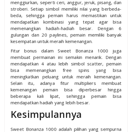
menggiurkan, seperti ceri, anggur, jeruk, pisang, dan
stroberi. Setiap simbol memiliki nilai yang berbeda-
beda, sehingga pemain harus memastikan untuk
mendapatkan kombinasi yang tepat agar bisa
memenangkan hadiah-hadiah besar. Dengan 6
gulungan dan 20 paylines, pemain memiliki banyak
kesempatan untuk meraih kemenangan.
Fitur bonus dalam Sweet Bonanza 1000 juga
membuat permainan ini semakin menarik. Dengan
mendapatkan 4 atau lebih simbol scatter, pemain
bisa memenangkan free spins yang bisa
meningkatkan peluang untuk meraih kemenangan.
Selain itu, adanya fitur multipliers membuat
kemenangan pemain bisa diperbesar hingga
beberapa kali lipat, sehingga pemain bisa
mendapatkan hadiah yang lebih besar.
Kesimpulannya
Sweet Bonanza 1000 adalah pilihan yang sempurna