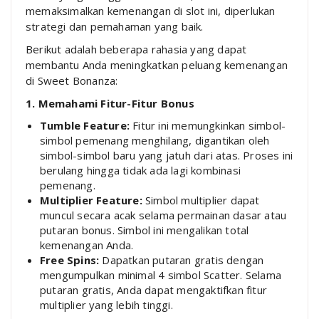
memaksimalkan kemenangan di slot ini, diperlukan
strategi dan pemahaman yang baik.
Berikut adalah beberapa rahasia yang dapat
membantu Anda meningkatkan peluang kemenangan
di Sweet Bonanza:
1. Memahami Fitur-Fitur Bonus
Tumble Feature:
Fitur ini memungkinkan simbol-
simbol pemenang menghilang, digantikan oleh
simbol-simbol baru yang jatuh dari atas. Proses ini
berulang hingga tidak ada lagi kombinasi
pemenang.
Multiplier Feature:
Simbol multiplier dapat
muncul secara acak selama permainan dasar atau
putaran bonus. Simbol ini mengalikan total
kemenangan Anda.
Free Spins:
Dapatkan putaran gratis dengan
mengumpulkan minimal 4 simbol Scatter. Selama
putaran gratis, Anda dapat mengaktifkan fitur
multiplier yang lebih tinggi.