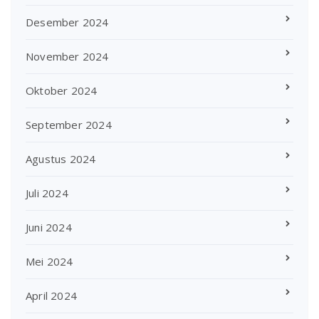
Desember 2024
November 2024
Oktober 2024
September 2024
Agustus 2024
Juli 2024
Juni 2024
Mei 2024
April 2024