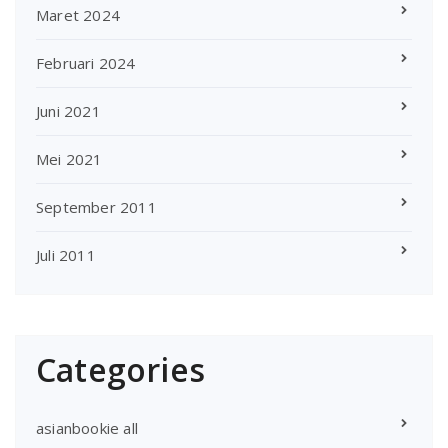
Maret 2024
Februari 2024
Juni 2021
Mei 2021
September 2011
Juli 2011
Categories
asianbookie all