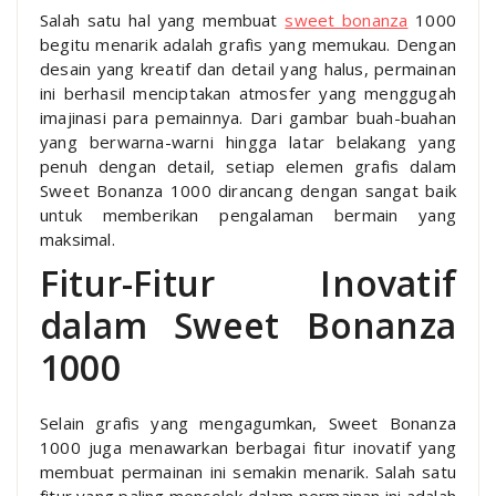
Salah satu hal yang membuat
sweet bonanza
1000
begitu menarik adalah grafis yang memukau. Dengan
desain yang kreatif dan detail yang halus, permainan
ini berhasil menciptakan atmosfer yang menggugah
imajinasi para pemainnya. Dari gambar buah-buahan
yang berwarna-warni hingga latar belakang yang
penuh dengan detail, setiap elemen grafis dalam
Sweet Bonanza 1000 dirancang dengan sangat baik
untuk memberikan pengalaman bermain yang
maksimal.
Fitur-Fitur Inovatif
dalam Sweet Bonanza
1000
Selain grafis yang mengagumkan, Sweet Bonanza
1000 juga menawarkan berbagai fitur inovatif yang
membuat permainan ini semakin menarik. Salah satu
fitur yang paling mencolok dalam permainan ini adalah