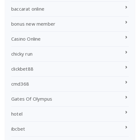
baccarat online
bonus new member
Casino Online
chicky run
clickbet88
cmd368
Gates Of Olympus
hotel
ibcbet