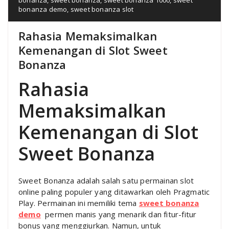
bonanza demo
,
sweet bonanza slot
Rahasia Memaksimalkan
Kemenangan di Slot Sweet
Bonanza
Rahasia
Memaksimalkan
Kemenangan di Slot
Sweet Bonanza
Sweet Bonanza adalah salah satu permainan slot
online paling populer yang ditawarkan oleh Pragmatic
Play. Permainan ini memiliki tema
sweet bonanza
demo
permen manis yang menarik dan fitur-fitur
bonus yang menggiurkan. Namun, untuk