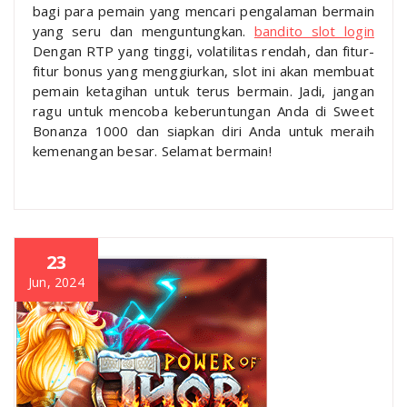
bagi para pemain yang mencari pengalaman bermain
yang seru dan menguntungkan.
bandito slot login
Dengan RTP yang tinggi, volatilitas rendah, dan fitur-
fitur bonus yang menggiurkan, slot ini akan membuat
pemain ketagihan untuk terus bermain. Jadi, jangan
ragu untuk mencoba keberuntungan Anda di Sweet
Bonanza 1000 dan siapkan diri Anda untuk meraih
kemenangan besar. Selamat bermain!
23
Jun, 2024