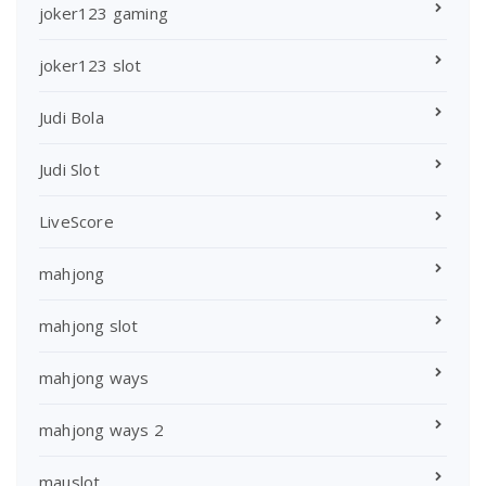
joker123 gaming
joker123 slot
Judi Bola
Judi Slot
LiveScore
mahjong
mahjong slot
mahjong ways
mahjong ways 2
mauslot