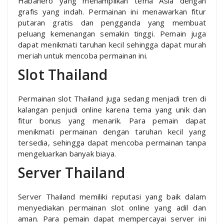
Habanero yang menampilkan tema Asia dengan
grafis yang indah. Permainan ini menawarkan fitur
putaran gratis dan pengganda yang membuat
peluang kemenangan semakin tinggi. Pemain juga
dapat menikmati taruhan kecil sehingga dapat murah
meriah untuk mencoba permainan ini.
Slot Thailand
Permainan slot Thailand juga sedang menjadi tren di
kalangan penjudi online karena tema yang unik dan
fitur bonus yang menarik. Para pemain dapat
menikmati permainan dengan taruhan kecil yang
tersedia, sehingga dapat mencoba permainan tanpa
mengeluarkan banyak biaya.
Server Thailand
Server Thailand memiliki reputasi yang baik dalam
menyediakan permainan slot online yang adil dan
aman. Para pemain dapat mempercayai server ini