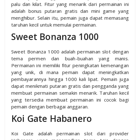
palu dan kilat. Fitur yang menarik dari permainan ini
adalah bonus putaran gratis dan mini game yang
menghibur. Selain itu, pemain juga dapat memasang
taruhan kecil untuk memulai permainan.
Sweet Bonanza 1000
Sweet Bonanza 1000 adalah permainan slot dengan
tema permen dan buah-buahan yang manis.
Permainan ini memiliki fitur peningkatan kemenangan
yang unik, di mana pemain dapat meningkatkan
pembayarannya hingga 1000 kali lipat. Pemain juga
dapat menikmati putaran gratis dan pengganda yang
membuat permainan semakin menarik. Taruhan kecil
yang tersedia membuat permainan ini cocok bagi
pemain dengan berbagai anggaran.
Koi Gate Habanero
Koi Gate adalah permainan slot dari provider