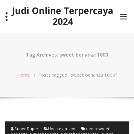
Skip
Judi Online Terpercaya
to
content
2024
Tag Archives: sweet bonanza 1000
Home
/
Posts tagged "sweet bonanza 1000"
Super Duper
Uncategorized
demo sweet
bonanza
,
sweet bonanza
,
sweet bonanza 1000
,
sweet