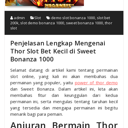
admin
Slot
demo slot bonanza 1000
,
slot bet
200k
,
slot demo bonanza 1000
,
sweet bonanza 1000
,
thor
slot
Penjelasan Lengkap Mengenai
Thor Slot Bet Kecil di Sweet
Bonanza 1000
Selamat datang di artikel kami tentang permainan
slot online, yang kali ini akan membahas dua
permainan yang populer, yaitu
power of thor demo
dan Sweet Bonanza. Dalam artikel ini, kita akan
membahas fitur dan keunggulan dari kedua
permainan ini, serta mengulas tentang taruhan kecil
yang tersedia dan mengapa permainan ini begitu
menarik bagi para pemain.
Anjuran Bermain Thor