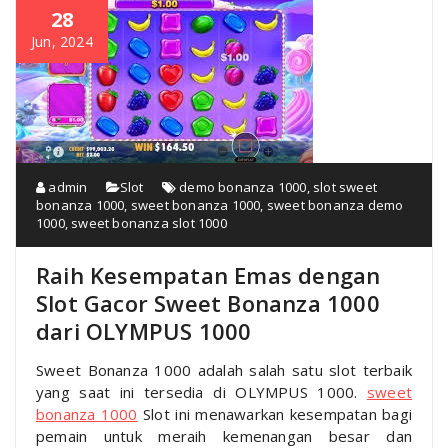
28
Jun, 2024
admin
Slot
demo bonanza 1000
,
slot sweet
bonanza 1000
,
sweet bonanza 1000
,
sweet bonanza demo
1000
,
sweet bonanza slot 1000
Raih Kesempatan Emas dengan
Slot Gacor Sweet Bonanza 1000
dari OLYMPUS 1000
Sweet Bonanza 1000 adalah salah satu slot terbaik
yang saat ini tersedia di OLYMPUS 1000.
sweet
bonanza 1000
Slot ini menawarkan kesempatan bagi
pemain untuk meraih kemenangan besar dan