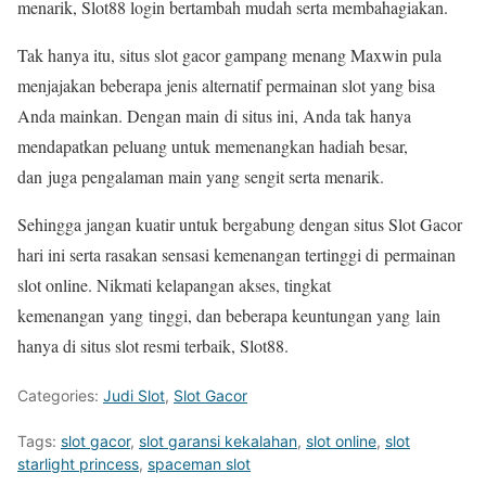
menarik, Slot88 login bertambah mudah serta membahagiakan.
Tak hanya itu, situs slot gacor gampang menang Maxwin pula
menjajakan beberapa jenis alternatif permainan slot yang bisa
Anda mainkan. Dengan main di situs ini, Anda tak hanya
mendapatkan peluang untuk memenangkan hadiah besar,
dan juga pengalaman main yang sengit serta menarik.
Sehingga jangan kuatir untuk bergabung dengan situs Slot Gacor
hari ini serta rasakan sensasi kemenangan tertinggi di permainan
slot online. Nikmati kelapangan akses, tingkat
kemenangan yang tinggi, dan beberapa keuntungan yang lain
hanya di situs slot resmi terbaik, Slot88.
Categories:
Judi Slot
,
Slot Gacor
Tags:
slot gacor
,
slot garansi kekalahan
,
slot online
,
slot
starlight princess
,
spaceman slot