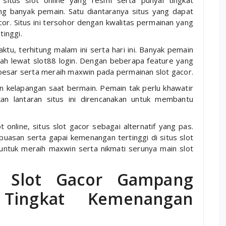
g banyak pemain. Satu diantaranya situs yang dapat
acor. Situs ini tersohor dengan kwalitas permainan yang
inggi.
ktu, terhitung malam ini serta hari ini. Banyak pemain
h lewat slot88 login. Dengan beberapa feature yang
besar serta meraih maxwin pada permainan slot gacor.
kan kelapangan saat bermain. Pemain tak perlu khawatir
an lantaran situs ini direncanakan untuk membantu
online, situs slot gacor sebagai alternatif yang pas.
asan serta gapai kemenangan tertinggi di situs slot
 untuk meraih maxwin serta nikmati serunya main slot
s Slot Gacor Gampang
Tingkat Kemenangan