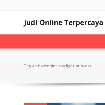
Skip
to
content
Judi Online Terpercaya
Tag Archives: slot starlight princess