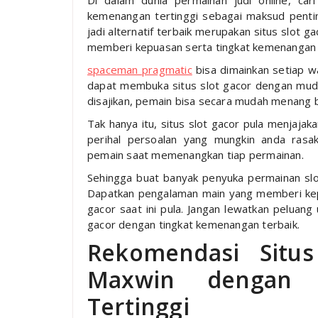
kemenangan tertinggi sebagai maksud pentin
jadi alternatif terbaik merupakan situs slot g
memberi kepuasan serta tingkat kemenangan t
spaceman pragmatic
bisa dimainkan setiap wa
dapat membuka situs slot gacor dengan muda
disajikan, pemain bisa secara mudah menang 
Tak hanya itu, situs slot gacor pula menjaja
perihal persoalan yang mungkin anda rasak
pemain saat memenangkan tiap permainan.
Sehingga buat banyak penyuka permainan slot 
Dapatkan pengalaman main yang memberi kepu
gacor saat ini pula. Jangan lewatkan peluang
gacor dengan tingkat kemenangan terbaik.
Rekomendasi Situ
Maxwin dengan 
Tertinggi