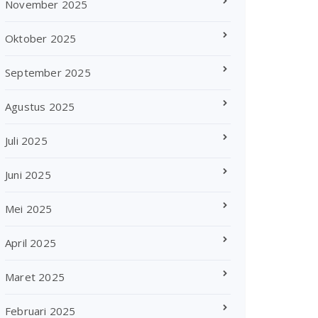
November 2025
Oktober 2025
September 2025
Agustus 2025
Juli 2025
Juni 2025
Mei 2025
April 2025
Maret 2025
Februari 2025