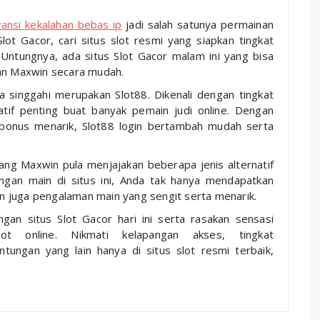
ransi kekalahan bebas ip
jadi salah satunya permainan
ot Gacor, cari situs slot resmi yang siapkan tingkat
Untungnya, ada situs Slot Gacor malam ini yang bisa
n Maxwin secara mudah.
a singgahi merupakan Slot88. Dikenali dengan tingkat
atif penting buat banyak pemain judi online. Dengan
bonus menarik, Slot88 login bertambah mudah serta
ang Maxwin pula menjajakan beberapa jenis alternatif
ngan main di situs ini, Anda tak hanya mendapatkan
 juga pengalaman main yang sengit serta menarik.
gan situs Slot Gacor hari ini serta rasakan sensasi
ot online. Nikmati kelapangan akses, tingkat
ungan yang lain hanya di situs slot resmi terbaik,