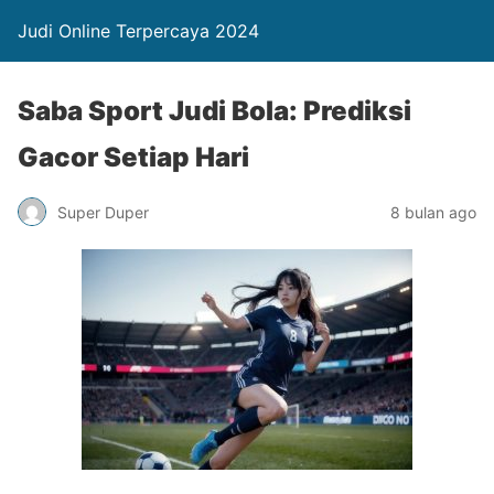
Judi Online Terpercaya 2024
Saba Sport Judi Bola: Prediksi
Gacor Setiap Hari
Super Duper
8 bulan ago