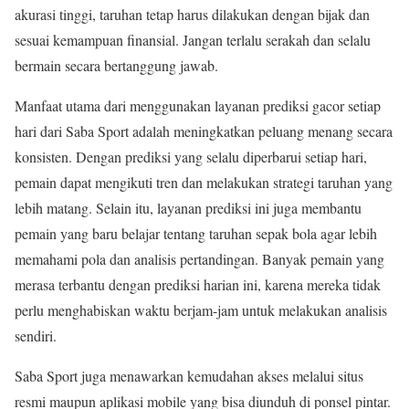
akurasi tinggi, taruhan tetap harus dilakukan dengan bijak dan
sesuai kemampuan finansial. Jangan terlalu serakah dan selalu
bermain secara bertanggung jawab.
Manfaat utama dari menggunakan layanan prediksi gacor setiap
hari dari Saba Sport adalah meningkatkan peluang menang secara
konsisten. Dengan prediksi yang selalu diperbarui setiap hari,
pemain dapat mengikuti tren dan melakukan strategi taruhan yang
lebih matang. Selain itu, layanan prediksi ini juga membantu
pemain yang baru belajar tentang taruhan sepak bola agar lebih
memahami pola dan analisis pertandingan. Banyak pemain yang
merasa terbantu dengan prediksi harian ini, karena mereka tidak
perlu menghabiskan waktu berjam-jam untuk melakukan analisis
sendiri.
Saba Sport juga menawarkan kemudahan akses melalui situs
resmi maupun aplikasi mobile yang bisa diunduh di ponsel pintar.