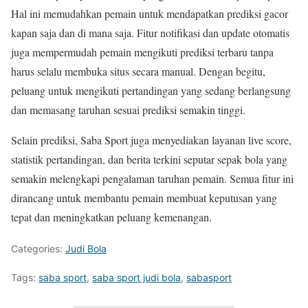
Hal ini memudahkan pemain untuk mendapatkan prediksi gacor
kapan saja dan di mana saja. Fitur notifikasi dan update otomatis
juga mempermudah pemain mengikuti prediksi terbaru tanpa
harus selalu membuka situs secara manual. Dengan begitu,
peluang untuk mengikuti pertandingan yang sedang berlangsung
dan memasang taruhan sesuai prediksi semakin tinggi.
Selain prediksi, Saba Sport juga menyediakan layanan live score,
statistik pertandingan, dan berita terkini seputar sepak bola yang
semakin melengkapi pengalaman taruhan pemain. Semua fitur ini
dirancang untuk membantu pemain membuat keputusan yang
tepat dan meningkatkan peluang kemenangan.
Categories:
Judi Bola
Tags:
saba sport
,
saba sport judi bola
,
sabasport