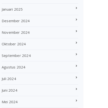
Januari 2025
Desember 2024
November 2024
Oktober 2024
September 2024
Agustus 2024
Juli 2024
Juni 2024
Mei 2024