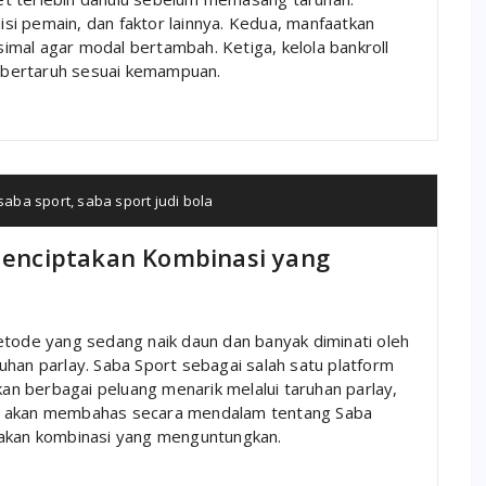
disi pemain, dan faktor lainnya. Kedua, manfaatkan
mal agar modal bertambah. Ketiga, kelola bankroll
lu bertaruh sesuai kemampuan.
saba sport
,
saba sport judi bola
 Menciptakan Kombinasi yang
etode yang sedang naik daun dan banyak diminati oleh
uhan parlay. Saba Sport sebagai salah satu platform
n berbagai peluang menarik melalui taruhan parlay,
 ini akan membahas secara mendalam tentang Saba
takan kombinasi yang menguntungkan.