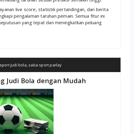
ayanan live score, statistik pertandingan, dan berita
ngkapi pengalaman taruhan pemain. Semua fitur ini
eputusan yang tepat dan meningkatkan peluang
sport judi bola
,
saba sport parlay
g Judi Bola dengan Mudah