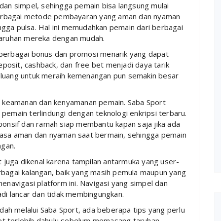
 dan simpel, sehingga pemain bisa langsung mulai
, berbagai metode pembayaran yang aman dan nyaman
hingga pulsa. Hal ini memudahkan pemain dari berbagai
 taruhan mereka dengan mudah.
 berbagai bonus dan promosi menarik yang dapat
osit, cashback, dan free bet menjadi daya tarik
eluang untuk meraih kemenangan pun semakin besar
.
lah keamanan dan kenyamanan pemain. Saba Sport
pemain terlindungi dengan teknologi enkripsi terbaru.
sponsif dan ramah siap membantu kapan saja jika ada
 rasa aman dan nyaman saat bermain, sehingga pemain
ngan.
rt juga dikenal karena tampilan antarmuka yang user-
erbagai kalangan, baik yang masih pemula maupun yang
avigasi platform ini. Navigasi yang simpel dan
i lancar dan tidak membingungkan.
ah melalui Saba Sport, ada beberapa tips yang perlu
iset terlebih dahulu sebelum memasang taruhan.