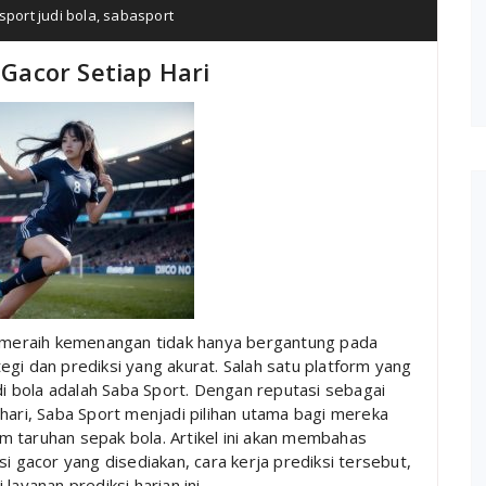
sport judi bola
,
sabasport
 Gacor Setiap Hari
an meraih kemenangan tidak hanya bergantung pada
gi dan prediksi yang akurat. Salah satu platform yang
udi bola adalah Saba Sport. Dengan reputasi sebagai
hari, Saba Sport menjadi pilihan utama bagi mereka
 taruhan sepak bola. Artikel ini akan membahas
i gacor yang disediakan, cara kerja prediksi tersebut,
layanan prediksi harian ini.