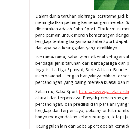
Dalam dunia taruhan olahraga, terutama judi 
meningkatkan peluang kemenangan mereka. Sa
dibicarakan adalah Saba Sport. Platform ini
para pemain untuk meraih kemenangan dengan 
lengkap tentang bagaimana Saba Sport dapat
dan apa saja keunggulan yang dimilikinya.
Pertama-tama, Saba Sport dikenal sebagai sal
berbagai jenis taruhan dari berbagai liga dan p
Inggris, La Liga Spanyol, Serie A Italia, Bundes
internasional. Dengan banyaknya pilihan terseb
pertandingan yang paling mereka kuasai dan
Selain itu, Saba Sport
https://www.jazzlasercl
akurat dan terpercaya. Banyak pemain yang me
pertandingan, dan prediksi dari para ahli yang
lengkap dan terpercaya, peluang untuk membua
hanya mengandalkan keberuntungan, tetapi jug
Keunggulan lain dari Saba Sport adalah kemu