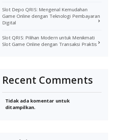
Slot Depo QRIS: Mengenal Kemudahan
Game Online dengan Teknologi Pembayaran
Digital
Slot QRIS: Pilihan Modern untuk Menikmati
Slot Game Online dengan Transaksi Praktis
Recent Comments
Tidak ada komentar untuk
ditampilkan.