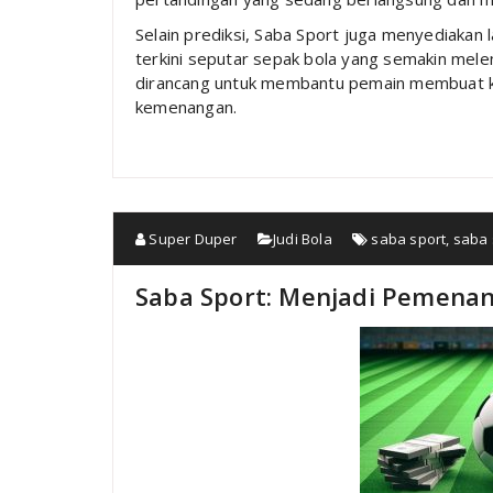
Selain prediksi, Saba Sport juga menyediakan l
terkini seputar sepak bola yang semakin mele
dirancang untuk membantu pemain membuat k
kemenangan.
Super Duper
Judi Bola
saba sport
,
saba 
Saba Sport: Menjadi Pemenan