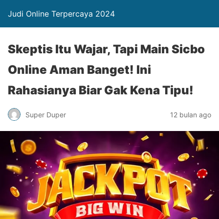
Judi Online Terpercaya 2024
Skeptis Itu Wajar, Tapi Main Sicbo
Online Aman Banget! Ini
Rahasianya Biar Gak Kena Tipu!
Super Duper
12 bulan ago