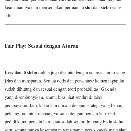
slot
sicbo
keamanannya dan menyediakan permainan
dan
yang
adil.
Fair Play: Sesuai dengan Aturan
sicbo
Keadilan di
online juga dijamin dengan adanya aturan yang
jelas dan transparan. Semua odds dan persentase kemenangan itu
sudah dihitung dan sesuai dengan teori probabilitas. Gak ada
yang disembunyikan. Kamu bisa lihat sendiri di tabel
pembayaran. Jadi, kalau kamu main dengan strategi yang benar,
peluangmu untuk menang ya sama dengan pemain lain. Gak
sicbo
peduli kamu pemain baru atau sudah senior. Ini yang bikin
slot
seru, semua punya kesempatan yang sama, persis kayak main