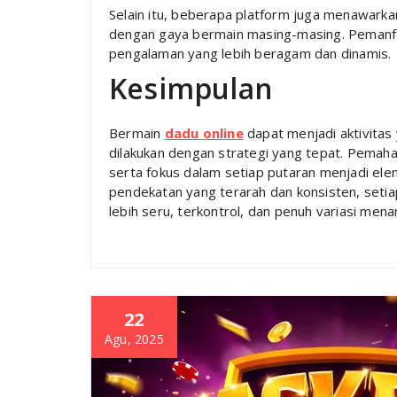
Selain itu, beberapa platform juga menawark
dengan gaya bermain masing-masing. Pemanfa
pengalaman yang lebih beragam dan dinamis.
Kesimpulan
Bermain
dadu online
dapat menjadi aktivita
dilakukan dengan strategi yang tepat. Pemah
serta fokus dalam setiap putaran menjadi ele
pendekatan yang terarah dan konsisten, set
lebih seru, terkontrol, dan penuh variasi menar
22
Agu, 2025