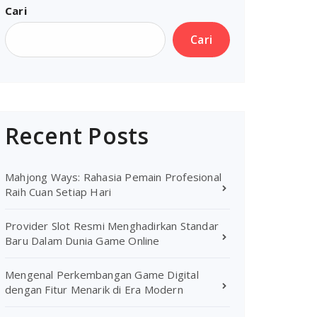
Cari
Cari
Recent Posts
Mahjong Ways: Rahasia Pemain Profesional
Raih Cuan Setiap Hari
Provider Slot Resmi Menghadirkan Standar
Baru Dalam Dunia Game Online
Mengenal Perkembangan Game Digital
dengan Fitur Menarik di Era Modern