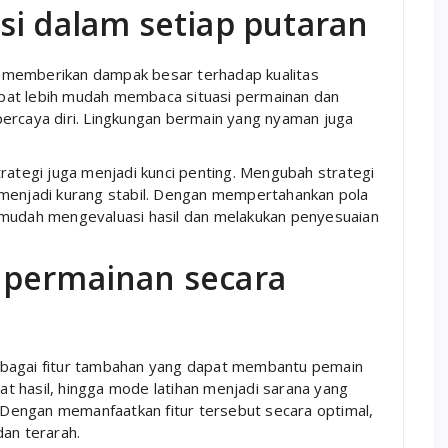
si dalam setiap putaran
memberikan dampak besar terhadap kualitas
pat lebih mudah membaca situasi permainan dan
ercaya diri. Lingkungan bermain yang nyaman juga
rategi juga menjadi kunci penting. Mengubah strategi
 menjadi kurang stabil. Dengan mempertahankan pola
 mudah mengevaluasi hasil dan melakukan penyesuaian
 permainan secara
rbagai fitur tambahan yang dapat membantu pemain
yat hasil, hingga mode latihan menjadi sarana yang
Dengan memanfaatkan fitur tersebut secara optimal,
dan terarah.