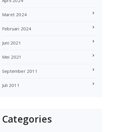
April 2024
Maret 2024
Februari 2024
Juni 2021
Mei 2021
September 2011
Juli 2011
Categories