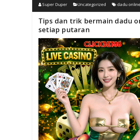
Super Duper
Uncategorized
dadu onlin
Tips dan trik bermain dadu o
setiap putaran