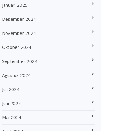
Januari 2025
Desember 2024
November 2024
Oktober 2024
September 2024
Agustus 2024
Juli 2024
Juni 2024
Mei 2024