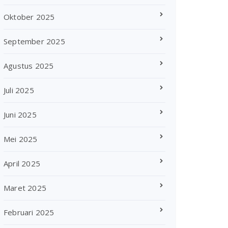
Oktober 2025
September 2025
Agustus 2025
Juli 2025
Juni 2025
Mei 2025
April 2025
Maret 2025
Februari 2025