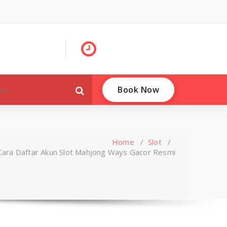
Book Now
Home
/
Slot
/
Cara Daftar Akun Slot Mahjong Ways Gacor Resmi