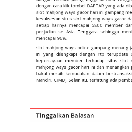
dengan cara klik tombol DAFTAR yang ada dib
slot mahjong ways gacor hari ini gampang me
kesuksesan situs slot mahjong ways gacor dap
setiap harinya mencapai 5800 member da
perjudian se Asia Tenggara sehingga meni
mencapai 96%.
slot mahjong ways online gampang menang jac
ini yang dilengkapi dengan rtp terupdate 
kepercayaan member terhadap situs slot m
mahjong ways gacor hari ini dan menangkan 
bakal meraih kemudahan dalam bertransaksi 
Mandiri, CIMB). Selain itu, terhitung ada pemb
Tinggalkan Balasan