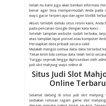
Selain itu kami juga akan berikan informasi m
benar agar bisa mempermudah Anda pada s
ways gacor terpercaya dan agen Slot88 terbaik
Akses terlebih dahulu situs resmi kami, Anda 
pada pencarian Google dengan kata kunci .
Setelah tampilan website sudah terbuka, la
atas tampilan layar ponsel atau komputer And
Persiapkan data pribadi secara valid.
Mulailah mengisi semua data-data tersebut ke
Tekan kirim bila semua data telah terisi secar
Tunggu sejenak hingga diproseskan oleh admi
judi slot mahjong ways online di .
Situs Judi Slot Mah
Online Terba
Selamat datang di situs judi slot mahjon
sediakan ratusan ragam game slot mahjong 
dengan winrate paling tinggi se-Asia Tengg