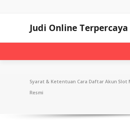
Skip
to
content
Judi Online Terpercaya
Syarat & Ketentuan Cara Daftar Akun Slot
Resmi