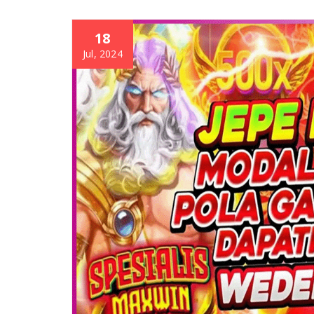
18
Jul, 2024