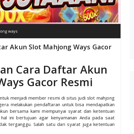
ong ways
tar Akun Slot Mahjong Ways Gacor
uan Cara Daftar Akun
Ways Gacor Resmi
ntuk menjadi member resmi di situs judi slot mahjong
egera melakukan pendaftaran untuk bisa mendapatkan
 akun bersama kami mempunyai syarat dan ketentuan
u hal ini bertujuan agar kenyamanan Anda pada saat
ak terganggu. Salah satu dari syarat juga ketentuan