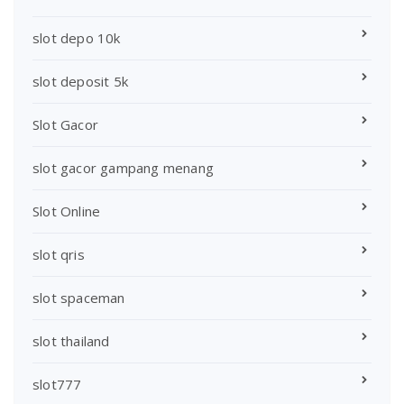
slot depo 10k
slot deposit 5k
Slot Gacor
slot gacor gampang menang
Slot Online
slot qris
slot spaceman
slot thailand
slot777