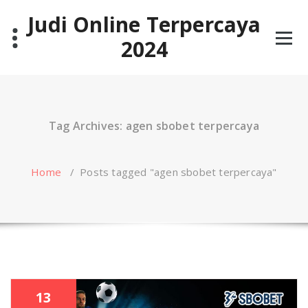
Skip
Judi Online Terpercaya
to
content
2024
Tag Archives: agen sbobet terpercaya
Home
/
Posts tagged "agen sbobet terpercaya"
13