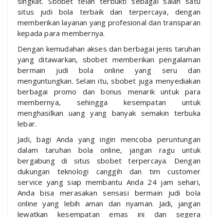
singkat. Sbobet telah terbukti sebagai salah satu
situs judi bola terbaik dan terpercaya, dengan
memberikan layanan yang profesional dan transparan
kepada para membernya.
Dengan kemudahan akses dan berbagai jenis taruhan
yang ditawarkan, sbobet memberikan pengalaman
bermain judi bola online yang seru dan
menguntungkan. Selain itu, sbobet juga menyediakan
berbagai promo dan bonus menarik untuk para
membernya, sehingga kesempatan untuk
menghasilkan uang yang banyak semakin terbuka
lebar.
Jadi, bagi Anda yang ingin mencoba peruntungan
dalam taruhan bola online, jangan ragu untuk
bergabung di situs sbobet terpercaya. Dengan
dukungan teknologi canggih dan tim customer
service yang siap membantu Anda 24 jam sehari,
Anda bisa merasakan sensasi bermain judi bola
online yang lebih aman dan nyaman. Jadi, jangan
lewatkan kesempatan emas ini dan segera