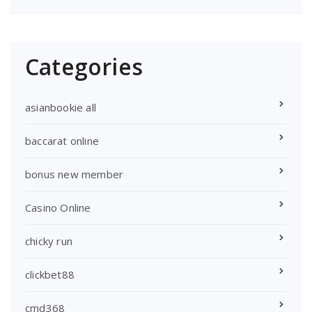
Categories
asianbookie all
baccarat online
bonus new member
Casino Online
chicky run
clickbet88
cmd368