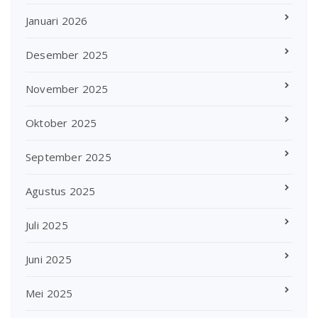
Januari 2026
Desember 2025
November 2025
Oktober 2025
September 2025
Agustus 2025
Juli 2025
Juni 2025
Mei 2025