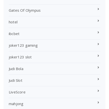
Gates Of Olympus
hotel
ibcbet
joker123 gaming
joker123 slot
Judi Bola
Judi Slot
LiveScore
mahjong