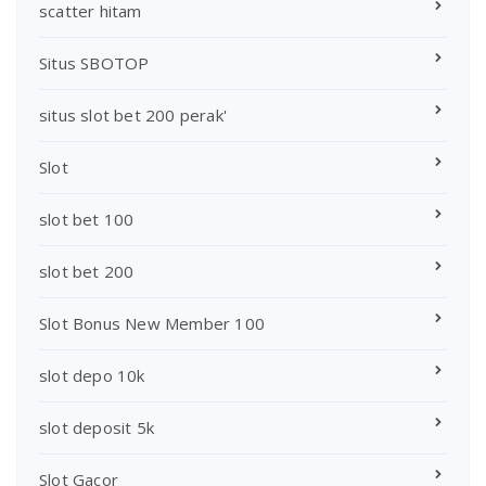
scatter hitam
Situs SBOTOP
situs slot bet 200 perak'
Slot
slot bet 100
slot bet 200
Slot Bonus New Member 100
slot depo 10k
slot deposit 5k
Slot Gacor