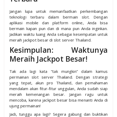
Jangan lupa untuk memanfaatkan perkembangan
teknologi terbaru dalam bermain slot. Dengan
aplikasi mobile dan platform online, Anda bisa
bermain kapan pun dan di mana pun Anda inginkan.
Jadikan waktu luang Anda sebagai kesempatan untuk
meraih jackpot besar di slot server Thailand.
Kesimpulan: Waktunya
Meraih Jackpot Besar!
Tak ada lagi kata “tak mungkin” dalam kamus
permainan slot server Thailand. Dengan strategi
yang tepat, akun pro Thailand, dan pemahaman
mendalam akan fitur-fitur unggulan, Anda sudah siap
meraih kemenangan besar. Jangan ragu untuk
mencoba, karena jackpot besar bisa menanti Anda di
ujung permainan!
Jadi, tunggu apa lagi? Segera gabung dan buktikan