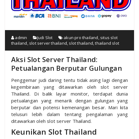
admin
Judi Slot
akun pro thailand
,
situs slot
thailand
,
slot server thailand
,
slot thailand
,
thailand slot
Aksi Slot Server Thailand:
Petualangan Berputar Gulungan
Penggemar judi daring tentu tidak asing lagi dengan
kegembiraan yang ditawarkan oleh slot server
Thailand. Di balik layar monitor, terdapat dunia
petualangan yang menarik dengan gulungan yang
berputar dan potensi kemenangan besar. Mari kita
telusuri lebih dalam tentang pengalaman yang
ditawarkan oleh slot server Thailand.
Keunikan Slot Thailand