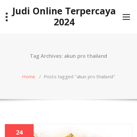
Skip
Judi Online Terpercaya
to
content
2024
Tag Archives: akun pro thailand
Home
/
Posts tagged "akun pro thailand"
24