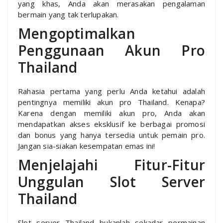
yang khas, Anda akan merasakan pengalaman
bermain yang tak terlupakan.
Mengoptimalkan
Penggunaan Akun Pro
Thailand
Rahasia pertama yang perlu Anda ketahui adalah
pentingnya memiliki akun pro Thailand. Kenapa?
Karena dengan memiliki akun pro, Anda akan
mendapatkan akses eksklusif ke berbagai promosi
dan bonus yang hanya tersedia untuk pemain pro.
Jangan sia-siakan kesempatan emas ini!
Menjelajahi Fitur-Fitur
Unggulan Slot Server
Thailand
Slot server Thailand bukanlah sekadar permainan