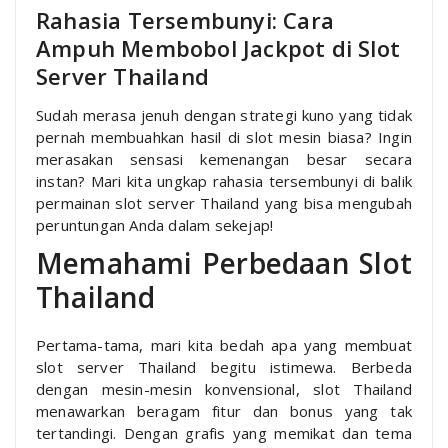
Rahasia Tersembunyi: Cara
Ampuh Membobol Jackpot di Slot
Server Thailand
Sudah merasa jenuh dengan strategi kuno yang tidak
pernah membuahkan hasil di slot mesin biasa? Ingin
merasakan sensasi kemenangan besar secara
instan? Mari kita ungkap rahasia tersembunyi di balik
permainan slot server Thailand yang bisa mengubah
peruntungan Anda dalam sekejap!
Memahami Perbedaan Slot
Thailand
Pertama-tama, mari kita bedah apa yang membuat
slot server Thailand begitu istimewa. Berbeda
dengan mesin-mesin konvensional, slot Thailand
menawarkan beragam fitur dan bonus yang tak
tertandingi. Dengan grafis yang memikat dan tema