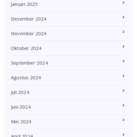
Januari 2025
Desember 2024
November 2024
Oktober 2024
September 2024
Agustus 2024
Juli 2024
Juni 2024
Mei 2024
April 2024