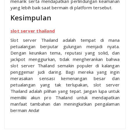
menarik serta mendapatkan perlindungan keamanan
yang lebih baik saat bermain di platform tersebut.
Kesimpulan
slot server thailand
Slot server Thailand adalah tempat di mana
petualangan berputar gulungan menjadi nyata.
Dengan keunikan tema, reputasi yang solid, dan
jackpot menggiurkan, tidak mengherankan bahwa
slot server Thailand semakin populer di kalangan
penggemar judi daring. Bagi mereka yang ingin
merasakan sensasi kemenangan besar dan
petualangan yang tak terlupakan, slot server
Thailand adalah pilihan yang tepat. Jangan lupa untuk
memiliki akun pro Thailand untuk mendapatkan
manfaat tambahan dan meningkatkan pengalaman
bermain Anda!