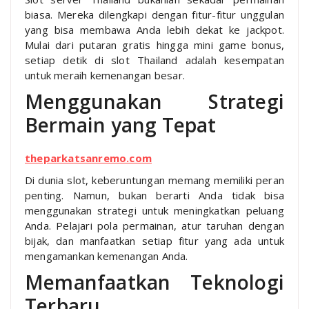
biasa. Mereka dilengkapi dengan fitur-fitur unggulan
yang bisa membawa Anda lebih dekat ke jackpot.
Mulai dari putaran gratis hingga mini game bonus,
setiap detik di slot Thailand adalah kesempatan
untuk meraih kemenangan besar.
Menggunakan Strategi
Bermain yang Tepat
theparkatsanremo.com
Di dunia slot, keberuntungan memang memiliki peran
penting. Namun, bukan berarti Anda tidak bisa
menggunakan strategi untuk meningkatkan peluang
Anda. Pelajari pola permainan, atur taruhan dengan
bijak, dan manfaatkan setiap fitur yang ada untuk
mengamankan kemenangan Anda.
Memanfaatkan Teknologi
Terbaru