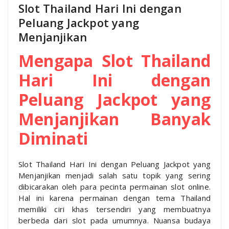
Slot Thailand Hari Ini dengan
Peluang Jackpot yang
Menjanjikan
Mengapa Slot Thailand
Hari Ini dengan
Peluang Jackpot yang
Menjanjikan Banyak
Diminati
Slot Thailand Hari Ini dengan Peluang Jackpot yang
Menjanjikan menjadi salah satu topik yang sering
dibicarakan oleh para pecinta permainan slot online.
Hal ini karena permainan dengan tema Thailand
memiliki ciri khas tersendiri yang membuatnya
berbeda dari slot pada umumnya. Nuansa budaya