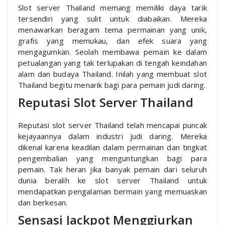
Slot server Thailand memang memiliki daya tarik
tersendiri yang sulit untuk diabaikan. Mereka
menawarkan beragam tema permainan yang unik,
grafis yang memukau, dan efek suara yang
mengagumkan. Seolah membawa pemain ke dalam
petualangan yang tak terlupakan di tengah keindahan
alam dan budaya Thailand. Inilah yang membuat slot
Thailand begitu menarik bagi para pemain judi daring.
Reputasi Slot Server Thailand
Reputasi slot server Thailand telah mencapai puncak
kejayaannya dalam industri judi daring. Mereka
dikenal karena keadilan dalam permainan dan tingkat
pengembalian yang menguntungkan bagi para
pemain. Tak heran jika banyak pemain dari seluruh
dunia beralih ke slot server Thailand untuk
mendapatkan pengalaman bermain yang memuaskan
dan berkesan.
Sensasi Jackpot Menggiurkan