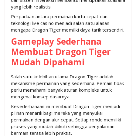
yang lebih realistis.
Perpaduan antara permainan kartu cepat dan
teknologi live casino menjadi salah satu alasan
mengapa Dragon Tiger memiliki daya tarik tersendiri.
Gameplay Sederhana
Membuat Dragon Tiger
Mudah Dipahami
Salah satu kelebihan utama Dragon Tiger adalah
mekanisme permainan yang sederhana. Pemain tidak
perlu memahami banyak aturan kompleks untuk
mengenal konsep dasarnya.
Kesederhanaan ini membuat Dragon Tiger menjadi
pilihan menarik bagi mereka yang menyukai
permainan dengan alur cepat. Setiap ronde memiliki
proses yang mudah diikuti sehingga pengalaman
bermain terasa lebih praktis.