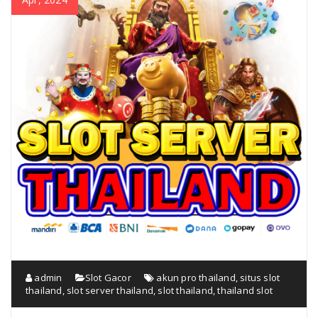
admin
Slot Gacor
akun pro thailand
,
situs slot
thailand
,
slot server thailand
,
slot thailand
,
thailand slot