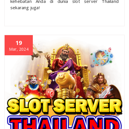
kehebatan Anda di dunia slot server Thailand
sekarang juga!
19
Mar, 2024