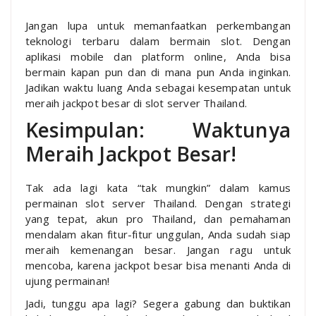
Jangan lupa untuk memanfaatkan perkembangan
teknologi terbaru dalam bermain slot. Dengan
aplikasi mobile dan platform online, Anda bisa
bermain kapan pun dan di mana pun Anda inginkan.
Jadikan waktu luang Anda sebagai kesempatan untuk
meraih jackpot besar di slot server Thailand.
Kesimpulan: Waktunya
Meraih Jackpot Besar!
Tak ada lagi kata “tak mungkin” dalam kamus
permainan slot server Thailand. Dengan strategi
yang tepat, akun pro Thailand, dan pemahaman
mendalam akan fitur-fitur unggulan, Anda sudah siap
meraih kemenangan besar. Jangan ragu untuk
mencoba, karena jackpot besar bisa menanti Anda di
ujung permainan!
Jadi, tunggu apa lagi? Segera gabung dan buktikan