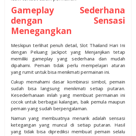
Gameplay Sederhana
dengan Sensasi
Menegangkan
Meskipun terlihat penuh detail, Slot Thailand Hari Ini
dengan Peluang Jackpot yang Menjanjikan tetap
memiliki gameplay yang sederhana dan mudah
dipahami. Pemain tidak perlu mempelajari aturan
yang rumit untuk bisa menikmati permainan ini.
Cukup memahami dasar kombinasi simbol, pemain
sudah bisa langsung menikmati setiap putaran.
Kesederhanaan inilah yang membuat permainan ini
cocok untuk berbagai kalangan, baik pemula maupun
pemain yang sudah berpengalaman.
Namun yang membuatnya menarik adalah sensasi
ketegangan yang muncul di setiap putaran. Hasil
yang tidak bisa diprediksi membuat pemain selalu