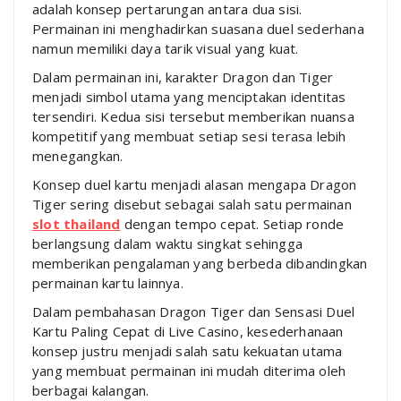
adalah konsep pertarungan antara dua sisi.
Permainan ini menghadirkan suasana duel sederhana
namun memiliki daya tarik visual yang kuat.
Dalam permainan ini, karakter Dragon dan Tiger
menjadi simbol utama yang menciptakan identitas
tersendiri. Kedua sisi tersebut memberikan nuansa
kompetitif yang membuat setiap sesi terasa lebih
menegangkan.
Konsep duel kartu menjadi alasan mengapa Dragon
Tiger sering disebut sebagai salah satu permainan
slot thailand
dengan tempo cepat. Setiap ronde
berlangsung dalam waktu singkat sehingga
memberikan pengalaman yang berbeda dibandingkan
permainan kartu lainnya.
Dalam pembahasan Dragon Tiger dan Sensasi Duel
Kartu Paling Cepat di Live Casino, kesederhanaan
konsep justru menjadi salah satu kekuatan utama
yang membuat permainan ini mudah diterima oleh
berbagai kalangan.