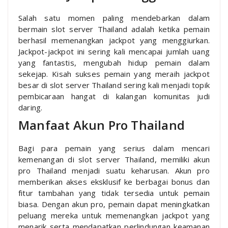
Salah satu momen paling mendebarkan dalam
bermain slot server Thailand adalah ketika pemain
berhasil memenangkan jackpot yang menggiurkan.
Jackpot-jackpot ini sering kali mencapai jumlah uang
yang fantastis, mengubah hidup pemain dalam
sekejap. Kisah sukses pemain yang meraih jackpot
besar di slot server Thailand sering kali menjadi topik
pembicaraan hangat di kalangan komunitas judi
daring.
Manfaat Akun Pro Thailand
Bagi para pemain yang serius dalam mencari
kemenangan di slot server Thailand, memiliki akun
pro Thailand menjadi suatu keharusan. Akun pro
memberikan akses eksklusif ke berbagai bonus dan
fitur tambahan yang tidak tersedia untuk pemain
biasa. Dengan akun pro, pemain dapat meningkatkan
peluang mereka untuk memenangkan jackpot yang
menarik serta mendapatkan perlindungan keamanan