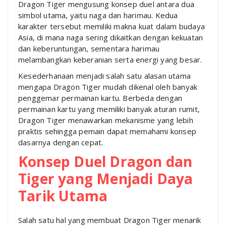
Dragon Tiger mengusung konsep duel antara dua
simbol utama, yaitu naga dan harimau. Kedua
karakter tersebut memiliki makna kuat dalam budaya
Asia, di mana naga sering dikaitkan dengan kekuatan
dan keberuntungan, sementara harimau
melambangkan keberanian serta energi yang besar.
Kesederhanaan menjadi salah satu alasan utama
mengapa Dragon Tiger mudah dikenal oleh banyak
penggemar permainan kartu. Berbeda dengan
permainan kartu yang memiliki banyak aturan rumit,
Dragon Tiger menawarkan mekanisme yang lebih
praktis sehingga pemain dapat memahami konsep
dasarnya dengan cepat.
Konsep Duel Dragon dan
Tiger yang Menjadi Daya
Tarik Utama
Salah satu hal yang membuat Dragon Tiger menarik