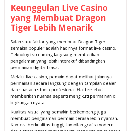
Keunggulan Live Casino
yang Membuat Dragon
Tiger Lebih Menarik
Salah satu faktor yang membuat Dragon Tiger
semakin populer adalah hadirnya format live casino.
Teknologi streaming langsung memberikan
pengalaman yang lebih interaktif dibandingkan
permainan digital biasa.
Melalui live casino, pemain dapat melihat jalannya
permainan secara langsung dengan tampilan dealer
dan suasana studio profesional. Hal tersebut
memberikan nuansa seperti mengikuti permainan di
lingkungan nyata.
Kualitas visual yang semakin berkembang juga
membuat pengalaman bermain terasa lebih nyaman.
Kamera berkualitas tinggi, tampilan grafis modern,
dan sistem interaksi membantu menciptakan suasana