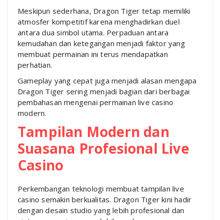
Meskipun sederhana, Dragon Tiger tetap memiliki
atmosfer kompetitif karena menghadirkan duel
antara dua simbol utama. Perpaduan antara
kemudahan dan ketegangan menjadi faktor yang
membuat permainan ini terus mendapatkan
perhatian.
Gameplay yang cepat juga menjadi alasan mengapa
Dragon Tiger sering menjadi bagian dari berbagai
pembahasan mengenai permainan live casino
modern.
Tampilan Modern dan
Suasana Profesional Live
Casino
Perkembangan teknologi membuat tampilan live
casino semakin berkualitas. Dragon Tiger kini hadir
dengan desain studio yang lebih profesional dan