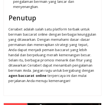
pengalaman bermain yang lancar dan
menyenangkan.
Penutup
Ceriabet adalah salah satu platform terbaik untuk
bermain baccarat online dengan berbagai keunggulan
yang ditawarkan. Dengan memahami dasar-dasar
permainan dan menerapkan strategi yang tepat,
Anda dapat menjadi pemain baccarat yang lebih
handal dan berpeluang meraih kemenangan besar.
Selain itu, berbagai promosi menarik dan fitur yang
ditawarkan Ceriabet dapat menambah pengalaman
bermain Anda. Jangan ragu untuk bergabung dengan
agen baccarat online
terpercaya ini dan mulai
perjalanan Anda menuju kemenangan!