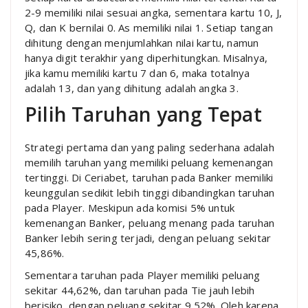
2-9 memiliki nilai sesuai angka, sementara kartu 10, J,
Q, dan K bernilai 0. As memiliki nilai 1. Setiap tangan
dihitung dengan menjumlahkan nilai kartu, namun
hanya digit terakhir yang diperhitungkan. Misalnya,
jika kamu memiliki kartu 7 dan 6, maka totalnya
adalah 13, dan yang dihitung adalah angka 3.
Pilih Taruhan yang Tepat
Strategi pertama dan yang paling sederhana adalah
memilih taruhan yang memiliki peluang kemenangan
tertinggi. Di Ceriabet, taruhan pada Banker memiliki
keunggulan sedikit lebih tinggi dibandingkan taruhan
pada Player. Meskipun ada komisi 5% untuk
kemenangan Banker, peluang menang pada taruhan
Banker lebih sering terjadi, dengan peluang sekitar
45,86%.
Sementara taruhan pada Player memiliki peluang
sekitar 44,62%, dan taruhan pada Tie jauh lebih
berisiko, dengan peluang sekitar 9,52%. Oleh karena