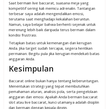
Saat bermain live baccarat, suasana meja yang
kompetitif sering kali memicu adrenalin. Tantangan
terbesar saya adalah mengendalikan emosi,
terutama saat menghadapi kekalahan beruntun.
Namun, saya belajar bahwa berhenti sejenak untuk
merenung lebih baik daripada terus bermain dalam
kondisi frustrasi.
Tetapkan batas untuk kemenangan dan kerugian
Anda. Jika target sudah tercapai, segera hentikan
permainan. Begitu pula jika kerugian mendekati batas
anggaran Anda.
Kesimpulan
Baccarat online bukan hanya tentang keberuntungan.
Menentukan strategi yang tepat membutuhkan
pemahaman aturan, analisis pola, serta pengelolaan
anggaran dan emosi. Apakah Anda bermain baccarat
slot atau live baccarat, kunci utamanya adalah disiplin
dan bermain dengan kepala dingin.