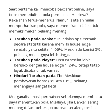
Saat pertama kali mencoba baccarat online, saya
tidak memedulikan pola permainan. Hasilnya?
Kekalahan terus-menerus. Namun, setelah mulai
memperhatikan pola, saya menemukan celah untuk
memaksimalkan peluang menang.
Taruhan pada Banker:
Ini adalah opsi terbaik
secara statistik karena memiliki house edge
rendah, yaitu sekitar 1,06%. Meski ada komisi 5%,
peluang menangnya lebih tinggi.
Taruhan pada Player:
Opsi ini sedikit lebih
berisiko dengan house edge 1,24%, tetapi tetap
layak dicoba untuk variasi.
Hindari Taruhan pada Tie:
Meskipun
pembayaran besar (8:1 atau 9:1), peluang
menangnya sangat kecil.
Menganalisis hasil permainan sebelumnya membantu
saya menentukan pola. Misalnya, jika Banker sering
menang dalam beberapa putaran terakhir, taruhan