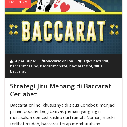
Okt, 2025
Super Duper
baccarat online
agen bacarrat
,
baccarat casino
,
baccarat online
,
baccarat slot
,
situs
baccarat
Strategi Jitu Menang di Baccarat
Ceriabet
Baccarat online, khususnya di situs Ceriabet, menjadi
pilihan populer bagi banyak pemain yang ingin
merasakan sensasi kasino dari rumah. Namun, meski
terlihat mudah, baccarat tetap membutuhkan