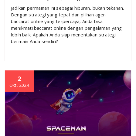
Jadikan permainan ini sebagai hiburan, bukan tekanan.
Dengan strategi yang tepat dan pilihan agen
baccarat online yang terpercaya, Anda bisa
menikmati baccarat online dengan pengalaman yang
lebih baik. Apakah Anda siap menentukan strategi
bermain Anda sendiri?
2
Okt, 2024