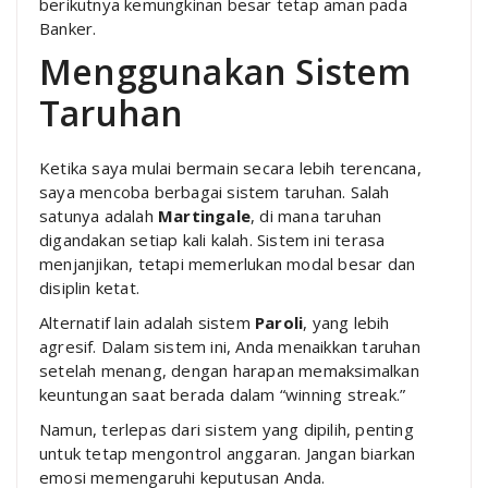
berikutnya kemungkinan besar tetap aman pada
Banker.
Menggunakan Sistem
Taruhan
Ketika saya mulai bermain secara lebih terencana,
saya mencoba berbagai sistem taruhan. Salah
satunya adalah
Martingale
, di mana taruhan
digandakan setiap kali kalah. Sistem ini terasa
menjanjikan, tetapi memerlukan modal besar dan
disiplin ketat.
Alternatif lain adalah sistem
Paroli
, yang lebih
agresif. Dalam sistem ini, Anda menaikkan taruhan
setelah menang, dengan harapan memaksimalkan
keuntungan saat berada dalam “winning streak.”
Namun, terlepas dari sistem yang dipilih, penting
untuk tetap mengontrol anggaran. Jangan biarkan
emosi memengaruhi keputusan Anda.