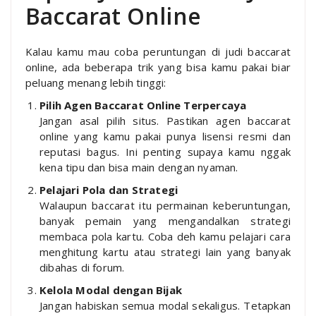
Baccarat Online
Kalau kamu mau coba peruntungan di judi baccarat
online, ada beberapa trik yang bisa kamu pakai biar
peluang menang lebih tinggi:
Pilih Agen Baccarat Online Terpercaya
Jangan asal pilih situs. Pastikan agen baccarat
online yang kamu pakai punya lisensi resmi dan
reputasi bagus. Ini penting supaya kamu nggak
kena tipu dan bisa main dengan nyaman.
Pelajari Pola dan Strategi
Walaupun baccarat itu permainan keberuntungan,
banyak pemain yang mengandalkan strategi
membaca pola kartu. Coba deh kamu pelajari cara
menghitung kartu atau strategi lain yang banyak
dibahas di forum.
Kelola Modal dengan Bijak
Jangan habiskan semua modal sekaligus. Tetapkan