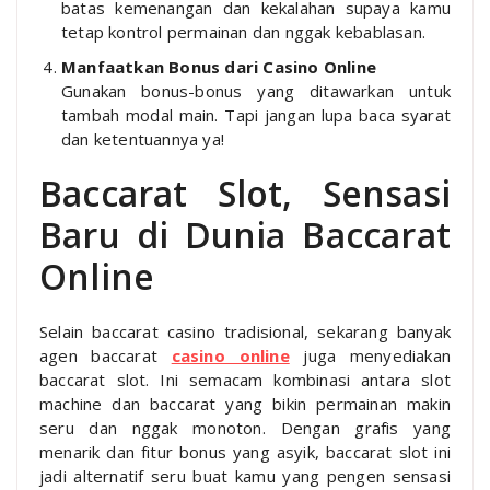
batas kemenangan dan kekalahan supaya kamu
tetap kontrol permainan dan nggak kebablasan.
Manfaatkan Bonus dari Casino Online
Gunakan bonus-bonus yang ditawarkan untuk
tambah modal main. Tapi jangan lupa baca syarat
dan ketentuannya ya!
Baccarat Slot, Sensasi
Baru di Dunia Baccarat
Online
Selain baccarat casino tradisional, sekarang banyak
agen baccarat
casino online
juga menyediakan
baccarat slot. Ini semacam kombinasi antara slot
machine dan baccarat yang bikin permainan makin
seru dan nggak monoton. Dengan grafis yang
menarik dan fitur bonus yang asyik, baccarat slot ini
jadi alternatif seru buat kamu yang pengen sensasi