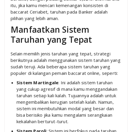
itu, jika kamu mencari kemenangan konsisten di
baccarat Ceriabet, taruhan pada Banker adalah
pilihan yang lebih aman.
Manfaatkan Sistem
Taruhan yang Tepat
Selain memilih jenis taruhan yang tepat, strategi
berikutnya adalah menggunakan sistem taruhan yang
sudah teruji. Ada beberapa sistem taruhan yang
populer di kalangan pemain baccarat online, seperti:
Sistem Martingale
: Ini adalah sistem taruhan
yang cukup agresif di mana kamu menggandakan
taruhan setiap kali kalah. Tujuannya adalah untuk
mengembalikan kerugian setelah kalah. Namun,
sistem ini membutuhkan modal yang besar dan
bisa berisiko jika kamu mengalami serangkaian
kekalahan berturut-turut.
Sistem Paroli
: Sistem ini berfokus pada taruhan