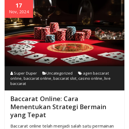
17
Nov, 2024
Super Duper
Uncategorized
agen baccarat
online
,
baccarat online
,
baccarat slot
,
casino online
,
live
baccarat
Baccarat Online: Cara
Menentukan Strategi Bermain
yang Tepat
Baccarat online telah menjadi salah satu permainan