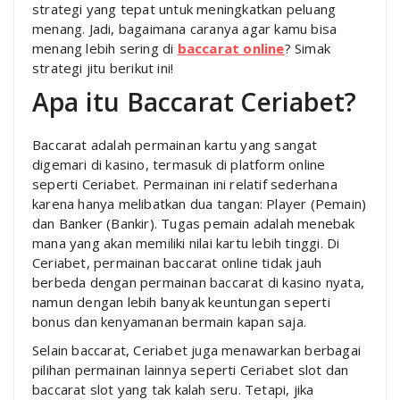
strategi yang tepat untuk meningkatkan peluang
menang. Jadi, bagaimana caranya agar kamu bisa
menang lebih sering di
baccarat online
? Simak
strategi jitu berikut ini!
Apa itu Baccarat Ceriabet?
Baccarat adalah permainan kartu yang sangat
digemari di kasino, termasuk di platform online
seperti Ceriabet. Permainan ini relatif sederhana
karena hanya melibatkan dua tangan: Player (Pemain)
dan Banker (Bankir). Tugas pemain adalah menebak
mana yang akan memiliki nilai kartu lebih tinggi. Di
Ceriabet, permainan baccarat online tidak jauh
berbeda dengan permainan baccarat di kasino nyata,
namun dengan lebih banyak keuntungan seperti
bonus dan kenyamanan bermain kapan saja.
Selain baccarat, Ceriabet juga menawarkan berbagai
pilihan permainan lainnya seperti Ceriabet slot dan
baccarat slot yang tak kalah seru. Tetapi, jika