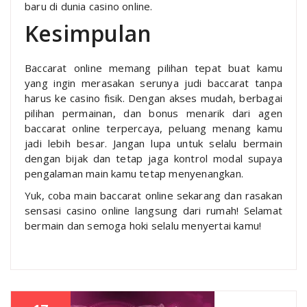
baru di dunia casino online.
Kesimpulan
Baccarat online memang pilihan tepat buat kamu
yang ingin merasakan serunya judi baccarat tanpa
harus ke casino fisik. Dengan akses mudah, berbagai
pilihan permainan, dan bonus menarik dari agen
baccarat online terpercaya, peluang menang kamu
jadi lebih besar. Jangan lupa untuk selalu bermain
dengan bijak dan tetap jaga kontrol modal supaya
pengalaman main kamu tetap menyenangkan.
Yuk, coba main baccarat online sekarang dan rasakan
sensasi casino online langsung dari rumah! Selamat
bermain dan semoga hoki selalu menyertai kamu!