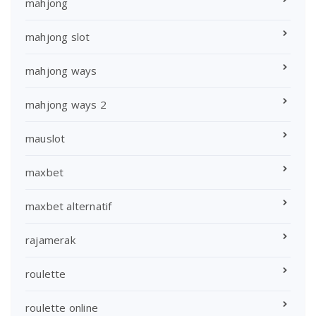
mahjong
mahjong slot
mahjong ways
mahjong ways 2
mauslot
maxbet
maxbet alternatif
rajamerak
roulette
roulette online