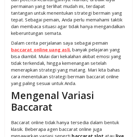
permainan yang terlihat mudah ini, terdapat
tantangan untuk menentukan strategi bermain yang
tepat. Sebagai pemain, Anda perlu memahami taktik
dan membaca situasi agar tidak hanya mengandalkan
keberuntungan semata.
Dalam cerita perjalanan saya sebagai pemain
baccarat online uang asli
, banyak pelajaran yang
bisa diambil. Mulai dari kekalahan akibat emosi yang
tidak terkendali, hingga kemenangan setelah
menerapkan strategi yang matang. Mari kita bahas
cara menentukan strategi bermain baccarat online
yang paling sesuai untuk Anda.
Mengenal Variasi
Baccarat
Baccarat online tidak hanya tersedia dalam bentuk
klasik. Beberapa agen baccarat online juga
menawarkan variasi seperti
baccarat slot
atau
live