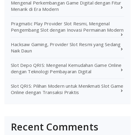
Mengenal Perkembangan Game Digital dengan Fitur
Menarik di Era Modern
Pragmatic Play Provider Slot Resmi, Mengenal
Pengembang Slot dengan Inovasi Permainan Modern
Hacksaw Gaming, Provider Slot Resmi yang Sedang
Naik Daun
Slot Depo QRIS: Mengenal Kemudahan Game Online
dengan Teknologi Pembayaran Digital
Slot QRIS: Pilihan Modern untuk Menikmati Slot Game
Online dengan Transaksi Praktis
Recent Comments