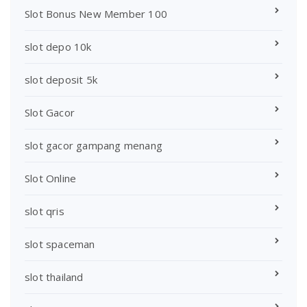
Slot Bonus New Member 100
slot depo 10k
slot deposit 5k
Slot Gacor
slot gacor gampang menang
Slot Online
slot qris
slot spaceman
slot thailand