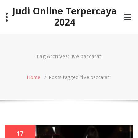
Skip
Judi Online Terpercaya
to
content
2024
Tag Archives: live baccarat
Home
/
Posts tagged "live baccarat"
17