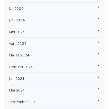
Juli 2024
Juni 2024
Mei 2024
April 2024
Maret 2024
Februari 2024
Juni 2021
Mei 2021
September 2011