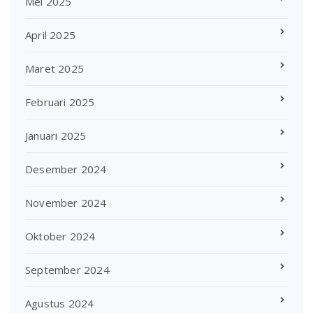
Mei 2025
April 2025
Maret 2025
Februari 2025
Januari 2025
Desember 2024
November 2024
Oktober 2024
September 2024
Agustus 2024