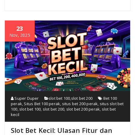
23
Nov, 2025
Super Duper
slot bet 100
,
slot bet 200
Bet 100
perak
,
Situs Bet 100 perak
,
situs bet 200 perak
,
situs slot bet
100
,
slot bet 100
,
slot bet 200
,
slot bet 200 perak
,
slot bet
kecil
Slot Bet Kecil: Ulasan Fitur dan