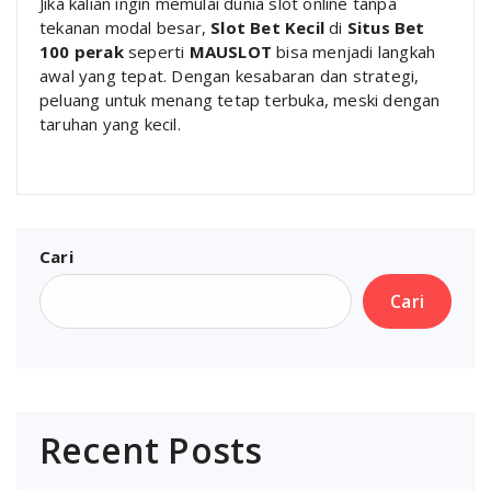
Jika kalian ingin memulai dunia slot online tanpa
tekanan modal besar,
Slot Bet Kecil
di
Situs Bet
100 perak
seperti
MAUSLOT
bisa menjadi langkah
awal yang tepat. Dengan kesabaran dan strategi,
peluang untuk menang tetap terbuka, meski dengan
taruhan yang kecil.
Cari
Cari
Recent Posts