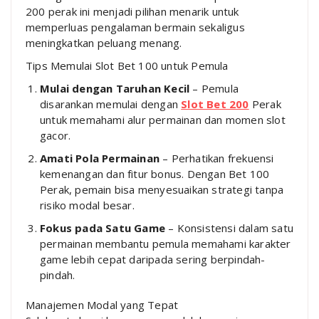
200 perak ini menjadi pilihan menarik untuk
memperluas pengalaman bermain sekaligus
meningkatkan peluang menang.
Tips Memulai Slot Bet 100 untuk Pemula
Mulai dengan Taruhan Kecil
– Pemula
disarankan memulai dengan
Slot Bet 200
Perak
untuk memahami alur permainan dan momen slot
gacor.
Amati Pola Permainan
– Perhatikan frekuensi
kemenangan dan fitur bonus. Dengan Bet 100
Perak, pemain bisa menyesuaikan strategi tanpa
risiko modal besar.
Fokus pada Satu Game
– Konsistensi dalam satu
permainan membantu pemula memahami karakter
game lebih cepat daripada sering berpindah-
pindah.
Manajemen Modal yang Tepat