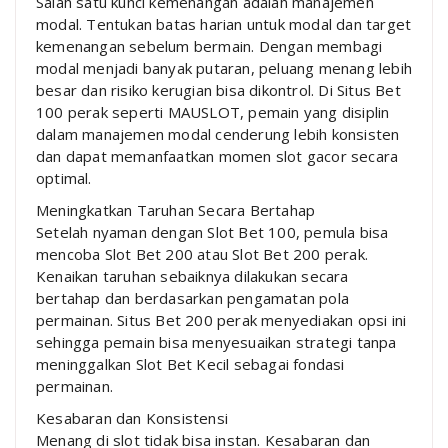
Salah satu kunci kemenangan adalah manajemen
modal. Tentukan batas harian untuk modal dan target
kemenangan sebelum bermain. Dengan membagi
modal menjadi banyak putaran, peluang menang lebih
besar dan risiko kerugian bisa dikontrol. Di Situs Bet
100 perak seperti MAUSLOT, pemain yang disiplin
dalam manajemen modal cenderung lebih konsisten
dan dapat memanfaatkan momen slot gacor secara
optimal.
Meningkatkan Taruhan Secara Bertahap
Setelah nyaman dengan Slot Bet 100, pemula bisa
mencoba Slot Bet 200 atau Slot Bet 200 perak.
Kenaikan taruhan sebaiknya dilakukan secara
bertahap dan berdasarkan pengamatan pola
permainan. Situs Bet 200 perak menyediakan opsi ini
sehingga pemain bisa menyesuaikan strategi tanpa
meninggalkan Slot Bet Kecil sebagai fondasi
permainan.
Kesabaran dan Konsistensi
Menang di slot tidak bisa instan. Kesabaran dan