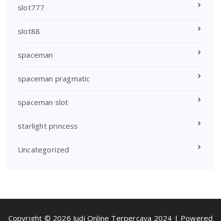
slot777
slot88
spaceman
spaceman pragmatic
spaceman slot
starlight princess
Uncategorized
Copyright © 2026 Judi Online Terpercaya 2024 | Powered