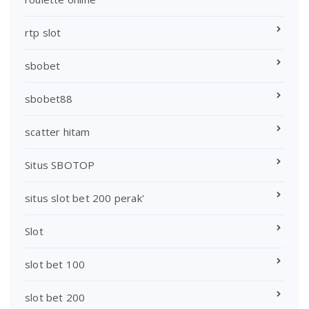
rtp slot
sbobet
sbobet88
scatter hitam
Situs SBOTOP
situs slot bet 200 perak'
Slot
slot bet 100
slot bet 200