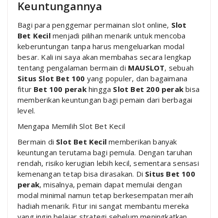
Keuntungannya
Bagi para penggemar permainan slot online,
Slot
Bet Kecil
menjadi pilihan menarik untuk mencoba
keberuntungan tanpa harus mengeluarkan modal
besar. Kali ini saya akan membahas secara lengkap
tentang pengalaman bermain di
MAUSLOT
, sebuah
Situs Slot Bet 100
yang populer, dan bagaimana
fitur
Bet 100 perak
hingga
Slot Bet 200 perak
bisa
memberikan keuntungan bagi pemain dari berbagai
level.
Mengapa Memilih Slot Bet Kecil
Bermain di
Slot Bet Kecil
memberikan banyak
keuntungan terutama bagi pemula. Dengan taruhan
rendah, risiko kerugian lebih kecil, sementara sensasi
kemenangan tetap bisa dirasakan. Di
Situs Bet 100
perak
, misalnya, pemain dapat memulai dengan
modal minimal namun tetap berkesempatan meraih
hadiah menarik. Fitur ini sangat membantu mereka
yang ingin belajar strategi sebelum meningkatkan