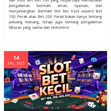
dan Situs Slot Bet 100 yang terpercaya memastikan
pengalaman bermain aman, nyaman, dan
menyenangkan. Bermain Slot Bet Kecil seperti Bet
100 Perak atau Bet 200 Perak bukan hanya tentang
peluang menang, tetapi juga tentang pengalaman
hiburan yang santai dan terkontrol.
14
Des, 2025