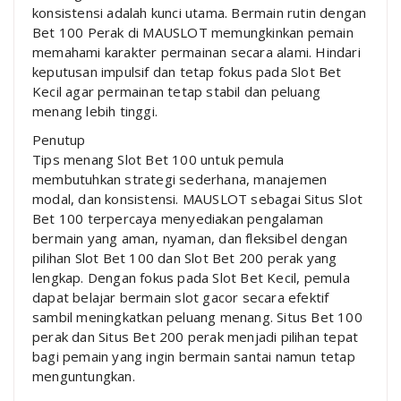
konsistensi adalah kunci utama. Bermain rutin dengan
Bet 100 Perak di MAUSLOT memungkinkan pemain
memahami karakter permainan secara alami. Hindari
keputusan impulsif dan tetap fokus pada Slot Bet
Kecil agar permainan tetap stabil dan peluang
menang lebih tinggi.
Penutup
Tips menang Slot Bet 100 untuk pemula
membutuhkan strategi sederhana, manajemen
modal, dan konsistensi. MAUSLOT sebagai Situs Slot
Bet 100 terpercaya menyediakan pengalaman
bermain yang aman, nyaman, dan fleksibel dengan
pilihan Slot Bet 100 dan Slot Bet 200 perak yang
lengkap. Dengan fokus pada Slot Bet Kecil, pemula
dapat belajar bermain slot gacor secara efektif
sambil meningkatkan peluang menang. Situs Bet 100
perak dan Situs Bet 200 perak menjadi pilihan tepat
bagi pemain yang ingin bermain santai namun tetap
menguntungkan.