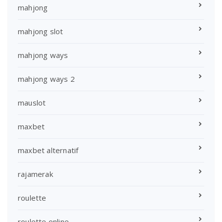
mahjong
mahjong slot
mahjong ways
mahjong ways 2
mauslot
maxbet
maxbet alternatif
rajamerak
roulette
roulette online