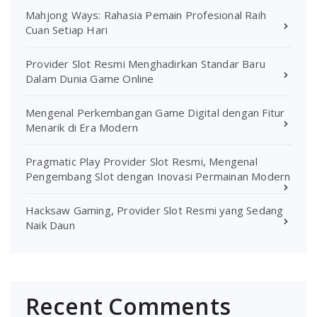
Mahjong Ways: Rahasia Pemain Profesional Raih
Cuan Setiap Hari
Provider Slot Resmi Menghadirkan Standar Baru
Dalam Dunia Game Online
Mengenal Perkembangan Game Digital dengan Fitur
Menarik di Era Modern
Pragmatic Play Provider Slot Resmi, Mengenal
Pengembang Slot dengan Inovasi Permainan Modern
Hacksaw Gaming, Provider Slot Resmi yang Sedang
Naik Daun
Recent Comments