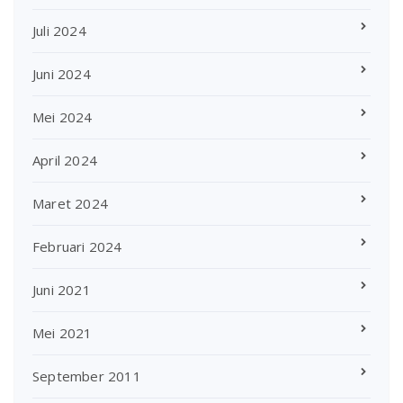
Juli 2024
Juni 2024
Mei 2024
April 2024
Maret 2024
Februari 2024
Juni 2021
Mei 2021
September 2011