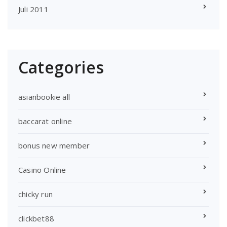
Juli 2011
Categories
asianbookie all
baccarat online
bonus new member
Casino Online
chicky run
clickbet88