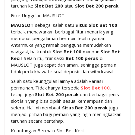
taruhan ke
Slot Bet 200
atau
Slot Bet 200 perak
.
Fitur Unggulan MAUSLOT
MAUSLOT
sebagai salah satu
Situs Slot Bet 100
terbaik menawarkan berbagai fitur menarik yang
membuat pengalaman bermain lebih nyaman.
Antarmuka yang ramah pengguna memudahkan
navigasi, baik untuk
Slot Bet 100
maupun
Slot Bet
Kecil
. Selain itu, transaksi
Bet 100 perak
di
MAUSLOT juga cepat dan aman, sehingga pemain
tidak perlu khawatir soal deposit dan withdrawal.
Salah satu keunggulan lainnya adalah variasi
permainan. Tidak hanya tersedia
Slot Bet 100
,
tetapi juga
Slot Bet 200 perak
dan berbagai jenis
slot lain yang bisa dipilih sesuai kemampuan dan
selera. Hal ini membuat
Situs Bet 200 perak
juga
menjadi pilihan bagi pemain yang ingin meningkatkan
taruhan secara bertahap.
Keuntungan Bermain Slot Bet Kecil