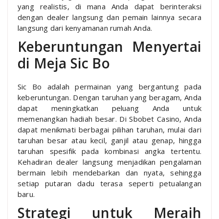
yang realistis, di mana Anda dapat berinteraksi
dengan dealer langsung dan pemain lainnya secara
langsung dari kenyamanan rumah Anda.
Keberuntungan Menyertai
di Meja Sic Bo
Sic Bo adalah permainan yang bergantung pada
keberuntungan. Dengan taruhan yang beragam, Anda
dapat meningkatkan peluang Anda untuk
memenangkan hadiah besar. Di Sbobet Casino, Anda
dapat menikmati berbagai pilihan taruhan, mulai dari
taruhan besar atau kecil, ganjil atau genap, hingga
taruhan spesifik pada kombinasi angka tertentu.
Kehadiran dealer langsung menjadikan pengalaman
bermain lebih mendebarkan dan nyata, sehingga
setiap putaran dadu terasa seperti petualangan
baru.
Strategi untuk Meraih