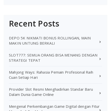
Recent Posts
DEPO 5K NIKMATI BONUS ROLLINGAN, MAIN
MAKIN UNTUNG BERKALI
SLOT777: SEMUA ORANG BISA MENANG DENGAN
STRATEGI TEPAT
Mahjong Ways: Rahasia Pemain Profesional Raih
Cuan Setiap Hari
Provider Slot Resmi Menghadirkan Standar Baru
Dalam Dunia Game Online
Mengenal Perkembangan Game Digital dengan Fitur