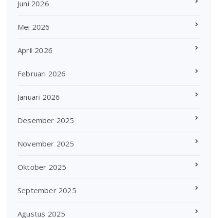
Juni 2026
Mei 2026
April 2026
Februari 2026
Januari 2026
Desember 2025
November 2025
Oktober 2025
September 2025
Agustus 2025