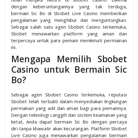
dengan keberuntungannya yang tak terduga,
bermain Sic Bo di Sbobet Live Casino memberikan
pengalaman yang menghibur dan menguntungkan.
Sebagai salah satu agen Sbobet Casino terkemuka,
Sbobet menawarkan platform yang aman dan
terpercaya untuk para pemain menikmati permainan
ini.
Mengapa Memilih Sbobet
Casino untuk Bermain Sic
Bo?
Sebagai agen Sbobet Casino terkemuka, reputasi
Sbobet telah terbukti dalam menyediakan lingkungan
permainan yang adil dan aman bagi para pemainnya.
Dengan teknologi canggih dan sistem keamanan yang
ketat, Anda dapat bermain Sic Bo dengan percaya
diri tanpa khawatir akan kecurangan. Platform Sbobet
Live Casino juga menawarkan pengalaman bermain