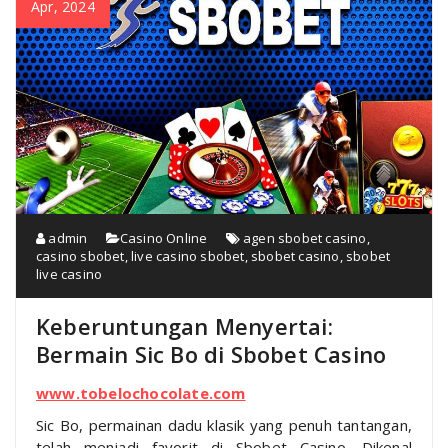
Apr, 2024
admin
Casino Online
agen sbobet casino
,
casino sbobet
,
live casino sbobet
,
sbobet casino
,
sbobet
live casino
Keberuntungan Menyertai:
Bermain Sic Bo di Sbobet Casino
www.tobelochocolate.com
Sic Bo, permainan dadu klasik yang penuh tantangan,
telah menjadi favorit di Sbobet Casino. Dikenal