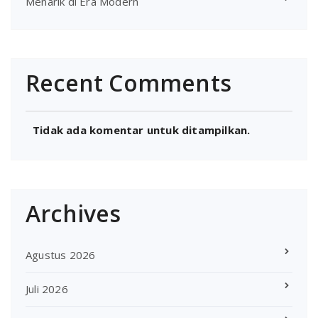
Menarik di Era Modern
Recent Comments
Tidak ada komentar untuk ditampilkan.
Archives
Agustus 2026
Juli 2026