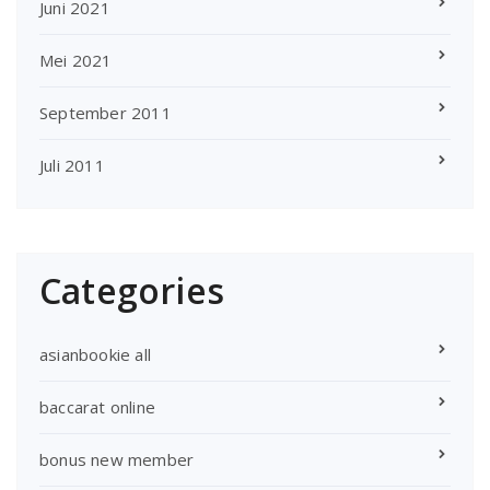
Juni 2021
Mei 2021
September 2011
Juli 2011
Categories
asianbookie all
baccarat online
bonus new member