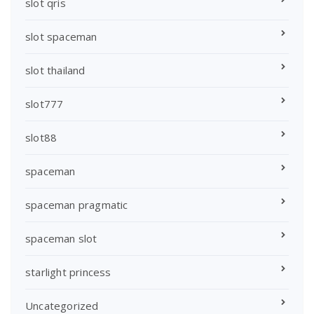
slot qris
slot spaceman
slot thailand
slot777
slot88
spaceman
spaceman pragmatic
spaceman slot
starlight princess
Uncategorized