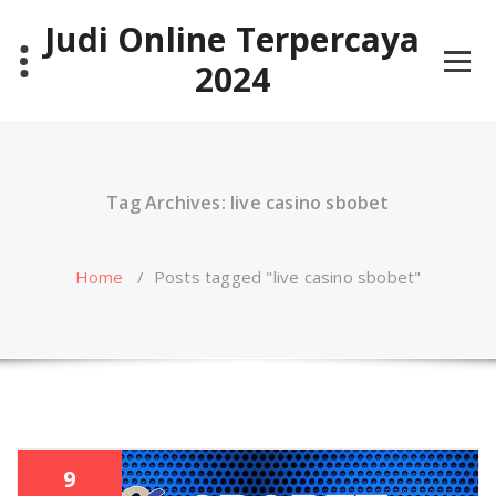
Skip
Judi Online Terpercaya
to
content
2024
Tag Archives: live casino sbobet
Home
/
Posts tagged "live casino sbobet"
9