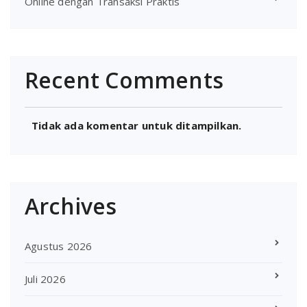
Online dengan Transaksi Praktis
Recent Comments
Tidak ada komentar untuk ditampilkan.
Archives
Agustus 2026
Juli 2026