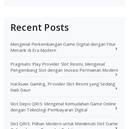
Recent Posts
Mengenal Perkembangan Game Digital dengan Fitur
Menarik di Era Modern
Pragmatic Play Provider Slot Resmi, Mengenal
Pengembang Slot dengan Inovasi Permainan Modern
Hacksaw Gaming, Provider Slot Resmi yang Sedang
Naik Daun
Slot Depo QRIS: Mengenal Kemudahan Game Online
dengan Teknologi Pembayaran Digital
Slot QRIS: Pilihan Modern untuk Menikmati Slot Game