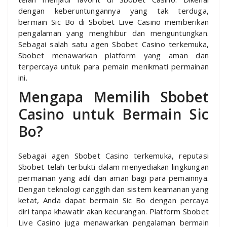
dengan keberuntungannya yang tak terduga,
bermain Sic Bo di Sbobet Live Casino memberikan
pengalaman yang menghibur dan menguntungkan.
Sebagai salah satu agen Sbobet Casino terkemuka,
Sbobet menawarkan platform yang aman dan
terpercaya untuk para pemain menikmati permainan
ini.
Mengapa Memilih Sbobet
Casino untuk Bermain Sic
Bo?
Sebagai agen Sbobet Casino terkemuka, reputasi
Sbobet telah terbukti dalam menyediakan lingkungan
permainan yang adil dan aman bagi para pemainnya.
Dengan teknologi canggih dan sistem keamanan yang
ketat, Anda dapat bermain Sic Bo dengan percaya
diri tanpa khawatir akan kecurangan. Platform Sbobet
Live Casino juga menawarkan pengalaman bermain