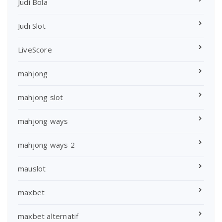
Judi Bola
Judi Slot
LiveScore
mahjong
mahjong slot
mahjong ways
mahjong ways 2
mauslot
maxbet
maxbet alternatif