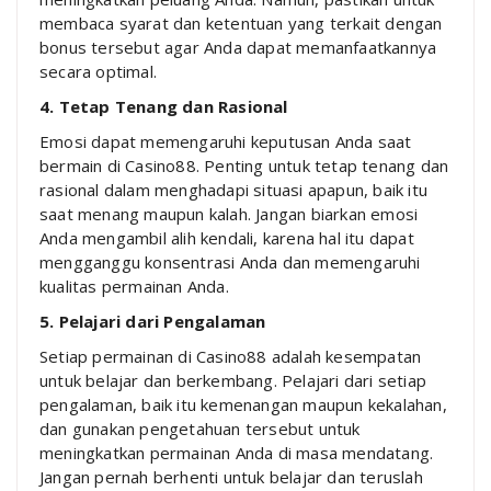
membaca syarat dan ketentuan yang terkait dengan
bonus tersebut agar Anda dapat memanfaatkannya
secara optimal.
4. Tetap Tenang dan Rasional
Emosi dapat memengaruhi keputusan Anda saat
bermain di Casino88. Penting untuk tetap tenang dan
rasional dalam menghadapi situasi apapun, baik itu
saat menang maupun kalah. Jangan biarkan emosi
Anda mengambil alih kendali, karena hal itu dapat
mengganggu konsentrasi Anda dan memengaruhi
kualitas permainan Anda.
5. Pelajari dari Pengalaman
Setiap permainan di Casino88 adalah kesempatan
untuk belajar dan berkembang. Pelajari dari setiap
pengalaman, baik itu kemenangan maupun kekalahan,
dan gunakan pengetahuan tersebut untuk
meningkatkan permainan Anda di masa mendatang.
Jangan pernah berhenti untuk belajar dan teruslah