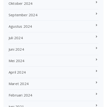
Oktober 2024
September 2024
Agustus 2024
Juli 2024
Juni 2024
Mei 2024
April 2024
Maret 2024
Februari 2024
Juni 2021