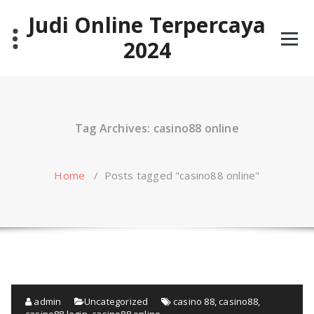
Skip
Judi Online Terpercaya
to
content
2024
Tag Archives: casino88 online
Home
/
Posts tagged "casino88 online"
admin
Uncategorized
casino 88
,
casino88
,
casino88 login
,
casino88 online