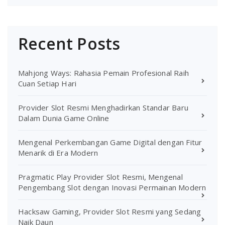
Recent Posts
Mahjong Ways: Rahasia Pemain Profesional Raih
Cuan Setiap Hari
Provider Slot Resmi Menghadirkan Standar Baru
Dalam Dunia Game Online
Mengenal Perkembangan Game Digital dengan Fitur
Menarik di Era Modern
Pragmatic Play Provider Slot Resmi, Mengenal
Pengembang Slot dengan Inovasi Permainan Modern
Hacksaw Gaming, Provider Slot Resmi yang Sedang
Naik Daun