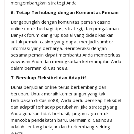
mengembangkan strategi Anda.
6. Tetap Terhubung dengan Komunitas Pemain
Bergabunglah dengan komunitas pemain casino
online untuk berbagi tips, strategi, dan pengalaman.
Banyak forum dan grup sosial yang didedikasikan
untuk pemain casino yang dapat menjadi sumber
informasi yang berharga. Berinteraksi dengan
sesama pemain dapat membantu Anda memperluas
wawasan Anda dan meningkatkan keterampilan Anda
dalam bermain di Casino88.
7. Bersikap Fleksibel dan Adaptif
Dunia perjudian online terus berkembang dan
berubah. Untuk meraih kemenangan yang tak
terlupakan di Casino88, Anda perlu bersikap fleksibel
dan adaptif terhadap perubahan. Jika strategi yang
Anda gunakan tidak berhasil, jangan ragu untuk
mencoba pendekatan baru. Bermain di Casino88
adalah tentang belajar dan berkembang seiring
waktu.