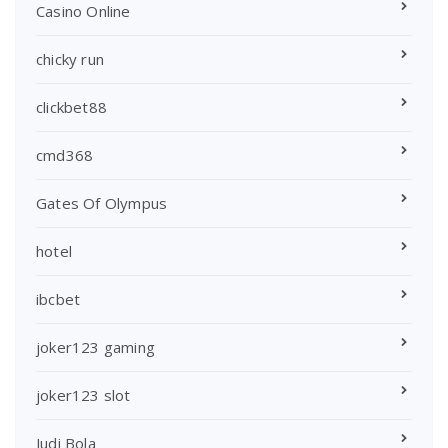
Casino Online
chicky run
clickbet88
cmd368
Gates Of Olympus
hotel
ibcbet
joker123 gaming
joker123 slot
Judi Bola