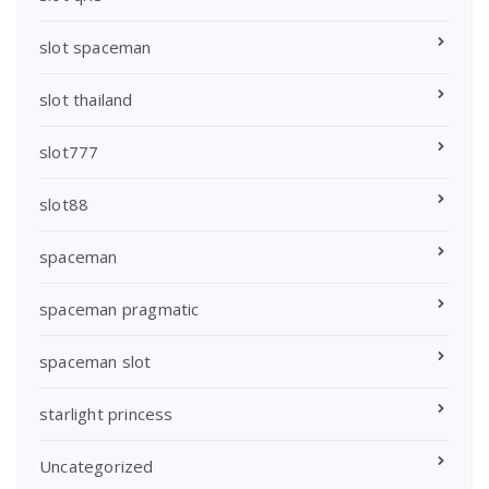
slot spaceman
slot thailand
slot777
slot88
spaceman
spaceman pragmatic
spaceman slot
starlight princess
Uncategorized