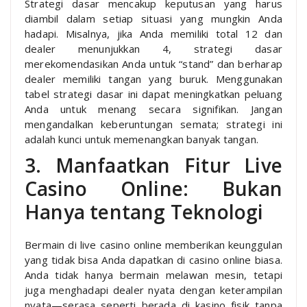
Strategi dasar mencakup keputusan yang harus
diambil dalam setiap situasi yang mungkin Anda
hadapi. Misalnya, jika Anda memiliki total 12 dan
dealer menunjukkan 4, strategi dasar
merekomendasikan Anda untuk “stand” dan berharap
dealer memiliki tangan yang buruk. Menggunakan
tabel strategi dasar ini dapat meningkatkan peluang
Anda untuk menang secara signifikan. Jangan
mengandalkan keberuntungan semata; strategi ini
adalah kunci untuk memenangkan banyak tangan.
3. Manfaatkan Fitur Live
Casino Online: Bukan
Hanya tentang Teknologi
Bermain di live casino online memberikan keunggulan
yang tidak bisa Anda dapatkan di casino online biasa.
Anda tidak hanya bermain melawan mesin, tetapi
juga menghadapi dealer nyata dengan keterampilan
nyata—serasa seperti berada di kasino fisik tanpa