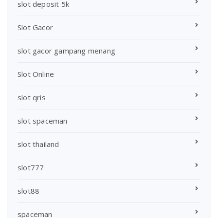
slot deposit 5k
Slot Gacor
slot gacor gampang menang
Slot Online
slot qris
slot spaceman
slot thailand
slot777
slot88
spaceman