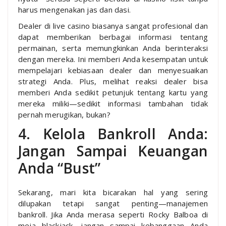
harus mengenakan jas dan dasi.
Dealer di live casino biasanya sangat profesional dan
dapat memberikan berbagai informasi tentang
permainan, serta memungkinkan Anda berinteraksi
dengan mereka. Ini memberi Anda kesempatan untuk
mempelajari kebiasaan dealer dan menyesuaikan
strategi Anda. Plus, melihat reaksi dealer bisa
memberi Anda sedikit petunjuk tentang kartu yang
mereka miliki—sedikit informasi tambahan tidak
pernah merugikan, bukan?
4. Kelola Bankroll Anda:
Jangan Sampai Keuangan
Anda “Bust”
Sekarang, mari kita bicarakan hal yang sering
dilupakan tetapi sangat penting—manajemen
bankroll. Jika Anda merasa seperti Rocky Balboa di
meja blackjack, jangan sampai kebanggaan Anda