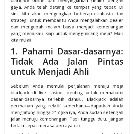
blackjack online dan menyingkirkan dealer dengan
gaya, Anda telah datang ke tempat yang tepat. Di
sini, kita akan mengungkap beberapa rahasia dan
strategi untuk membantu Anda mengalahkan dealer
dan mengubah malam biasa menjadi kemenangan
yang memukau. Siap untuk mengguncang meja? Mari
kita mulai!
1. Pahami Dasar-dasarnya:
Tidak Ada Jalan Pintas
untuk Menjadi Ahli
Sebelum Anda memulai perjalanan menuju meja
blackjack di live casino, penting untuk memahami
dasar-dasarnya terlebih dahulu. Blackjack adalah
permainan yang relatif sederhana—dapatkah Anda
menghitung hingga 21? Jika iya, Anda sudah setengah
jalan menuju kemenangan! Tapi tunggu dulu, jangan
terlalu cepat merasa percaya diri.