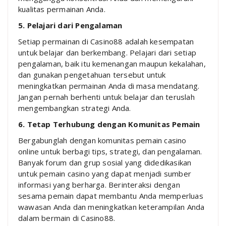
kualitas permainan Anda.
5. Pelajari dari Pengalaman
Setiap permainan di Casino88 adalah kesempatan
untuk belajar dan berkembang. Pelajari dari setiap
pengalaman, baik itu kemenangan maupun kekalahan,
dan gunakan pengetahuan tersebut untuk
meningkatkan permainan Anda di masa mendatang.
Jangan pernah berhenti untuk belajar dan teruslah
mengembangkan strategi Anda.
6. Tetap Terhubung dengan Komunitas Pemain
Bergabunglah dengan komunitas pemain casino
online untuk berbagi tips, strategi, dan pengalaman.
Banyak forum dan grup sosial yang didedikasikan
untuk pemain casino yang dapat menjadi sumber
informasi yang berharga. Berinteraksi dengan
sesama pemain dapat membantu Anda memperluas
wawasan Anda dan meningkatkan keterampilan Anda
dalam bermain di Casino88.