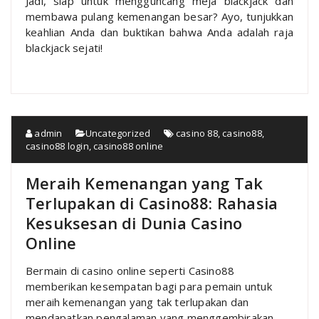
Jadi, siap untuk mengguncang meja blackjack dan
membawa pulang kemenangan besar? Ayo, tunjukkan
keahlian Anda dan buktikan bahwa Anda adalah raja
blackjack sejati!
admin
Uncategorized
casino 88
,
casino88
,
casino88 login
,
casino88 online
Meraih Kemenangan yang Tak
Terlupakan di Casino88: Rahasia
Kesuksesan di Dunia Casino
Online
Bermain di casino online seperti Casino88
memberikan kesempatan bagi para pemain untuk
meraih kemenangan yang tak terlupakan dan
mendapatkan pengalaman yang menggembirakan.