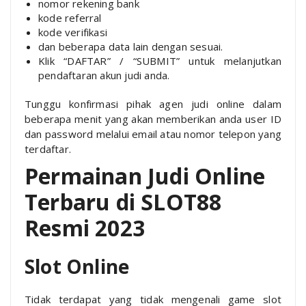
nomor rekening bank
kode referral
kode verifikasi
dan beberapa data lain dengan sesuai.
Klik “DAFTAR” / “SUBMIT” untuk melanjutkan
pendaftaran akun judi anda.
Tunggu konfirmasi pihak agen judi online dalam
beberapa menit yang akan memberikan anda user ID
dan password melalui email atau nomor telepon yang
terdaftar.
Permainan Judi Online
Terbaru di SLOT88
Resmi 2023
Slot Online
Tidak terdapat yang tidak mengenali game slot