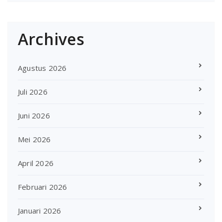
Archives
Agustus 2026
Juli 2026
Juni 2026
Mei 2026
April 2026
Februari 2026
Januari 2026