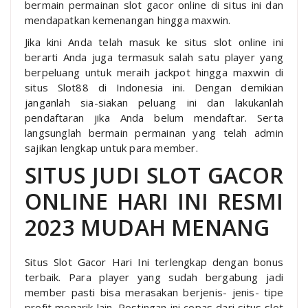
bermain permainan slot gacor online di situs ini dan
mendapatkan kemenangan hingga maxwin.
Jika kini Anda telah masuk ke situs slot online ini
berarti Anda juga termasuk salah satu player yang
berpeluang untuk meraih jackpot hingga maxwin di
situs Slot88 di Indonesia ini. Dengan demikian
janganlah sia-siakan peluang ini dan lakukanlah
pendaftaran jika Anda belum mendaftar. Serta
langsunglah bermain permainan yang telah admin
sajikan lengkap untuk para member.
SITUS JUDI SLOT GACOR
ONLINE HARI INI RESMI
2023 MUDAH MENANG
Situs Slot Gacor Hari Ini terlengkap dengan bonus
terbaik. Para player yang sudah bergabung jadi
member pasti bisa merasakan berjenis- jenis- tipe
profit menarik lain. Postingan ini copas dari situs slot