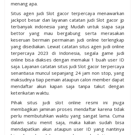
menang apa.
Situs agen judi Slot gacor terpercaya menawarkan
jackpot besar dan layanan catatan judi Slot gacor jp
terbanyak indonesia yang Mudah untuk siapa saja
bettor yang mau bergabung serta merasakan
keseruan bermain permainan judi online terlengkap
yang disediakan. Lewat catatan situs agen judi online
terpercaya 2023 di Indonesia, segala game judi
online bisa diakses dengan memakai 1 buah user ID
saja. Layanan catatan situs judi Slot gacor terpercaya
senantiasa muncul sepanjang 24 jam non stop, yang
maksudnya tiap pemain ataupun calon member dapat
mendaftar akun kapan saja tanpa takut dengan
keterikatan waktu.
Pihak situs judi slot online resmi ini jnuga
membagikan jaminan proses mendaftar karena tidak
perlu membutuhkan waktu yang sangat lama. Cuma
dalam satu menit saja, maka kalian sudah bisa
mendapatkan akun ataupun user ID yang nantinya