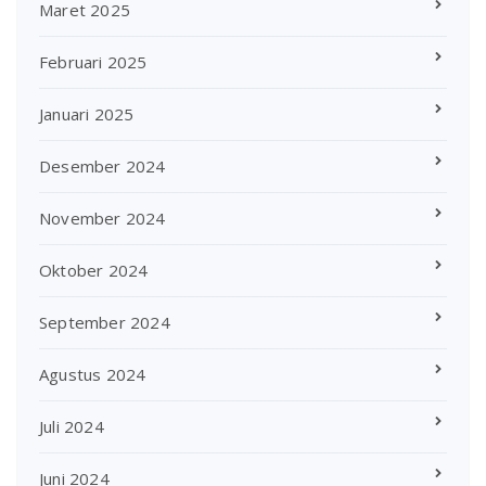
Maret 2025
Februari 2025
Januari 2025
Desember 2024
November 2024
Oktober 2024
September 2024
Agustus 2024
Juli 2024
Juni 2024