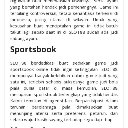
digunakan buat menewaskan lawannya, serta ayam
yang bertahan hendak jadi pemenangnya. Game ini
terbilang kontroversial, tetapi senantiasa terkenal di
Indonesia, paling utama di wilayah. Untuk yang
kesusahan buat menciptakan game ini tidak butuh
takut lagi sebab saat ini di SLOT88 sudah ada judi
sabung ayam.
Sportsbook
SLOT88 berdedikasi buat sediakan game judi
sportsbook online tidak ingin ketinggalan. SLOT88
mempunyai banyak kelebihan dalam game judi yang
satu ini, terlebih sehabis suksesnya game judi bola
piala dunia qatar di masa kemudian. SLOT88
merupakan sportsbook terlengkap yang tidak hendak
Kamu temukan di agensi lain. Berpartisipasi dalam
taruhan berolahraga pula dimaksudkan buat
menunjang atensi serta preferensi petaruh, dan
selaku wujud kasih sayang terhadap regu tiap- tiap.