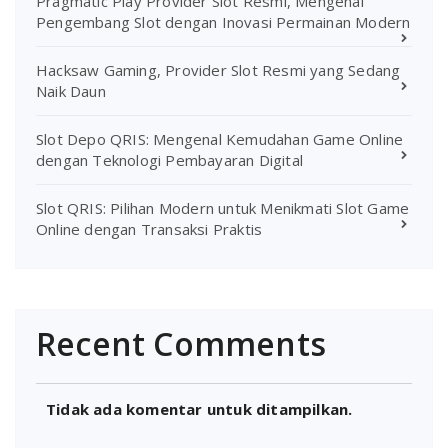
Pragmatic Play Provider Slot Resmi, Mengenal
Pengembang Slot dengan Inovasi Permainan Modern
Hacksaw Gaming, Provider Slot Resmi yang Sedang
Naik Daun
Slot Depo QRIS: Mengenal Kemudahan Game Online
dengan Teknologi Pembayaran Digital
Slot QRIS: Pilihan Modern untuk Menikmati Slot Game
Online dengan Transaksi Praktis
Recent Comments
Tidak ada komentar untuk ditampilkan.