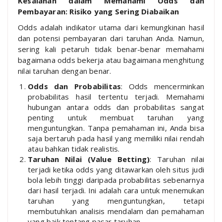
Kesalahan dalam Memahami Odds dan
Pembayaran: Risiko yang Sering Diabaikan
Odds adalah indikator utama dari kemungkinan hasil
dan potensi pembayaran dari taruhan Anda. Namun,
sering kali petaruh tidak benar-benar memahami
bagaimana odds bekerja atau bagaimana menghitung
nilai taruhan dengan benar.
Odds dan Probabilitas
: Odds mencerminkan
probabilitas hasil tertentu terjadi. Memahami
hubungan antara odds dan probabilitas sangat
penting untuk membuat taruhan yang
menguntungkan. Tanpa pemahaman ini, Anda bisa
saja bertaruh pada hasil yang memiliki nilai rendah
atau bahkan tidak realistis.
Taruhan Nilai (Value Betting)
: Taruhan nilai
terjadi ketika odds yang ditawarkan oleh situs judi
bola lebih tinggi daripada probabilitas sebenarnya
dari hasil terjadi. Ini adalah cara untuk menemukan
taruhan yang menguntungkan, tetapi
membutuhkan analisis mendalam dan pemahaman
yang baik tentang pasar taruhan.