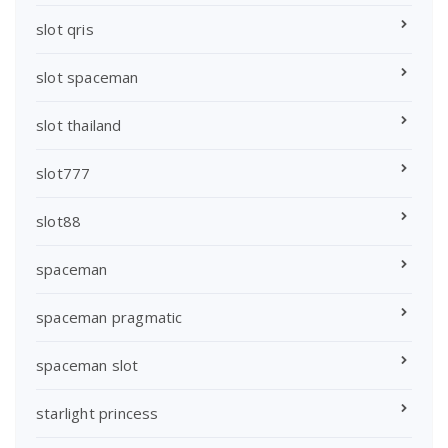
slot qris
slot spaceman
slot thailand
slot777
slot88
spaceman
spaceman pragmatic
spaceman slot
starlight princess