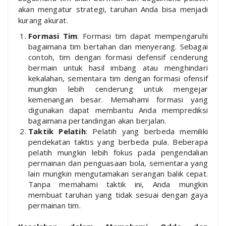
akan mengatur strategi, taruhan Anda bisa menjadi
kurang akurat.
Formasi Tim
: Formasi tim dapat mempengaruhi
bagaimana tim bertahan dan menyerang. Sebagai
contoh, tim dengan formasi defensif cenderung
bermain untuk hasil imbang atau menghindari
kekalahan, sementara tim dengan formasi ofensif
mungkin lebih cenderung untuk mengejar
kemenangan besar. Memahami formasi yang
digunakan dapat membantu Anda memprediksi
bagaimana pertandingan akan berjalan.
Taktik Pelatih
: Pelatih yang berbeda memiliki
pendekatan taktis yang berbeda pula. Beberapa
pelatih mungkin lebih fokus pada pengendalian
permainan dan penguasaan bola, sementara yang
lain mungkin mengutamakan serangan balik cepat.
Tanpa memahami taktik ini, Anda mungkin
membuat taruhan yang tidak sesuai dengan gaya
permainan tim.