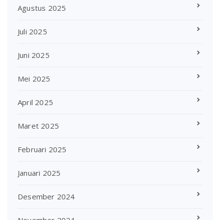
Agustus 2025
Juli 2025
Juni 2025
Mei 2025
April 2025
Maret 2025
Februari 2025
Januari 2025
Desember 2024
November 2024