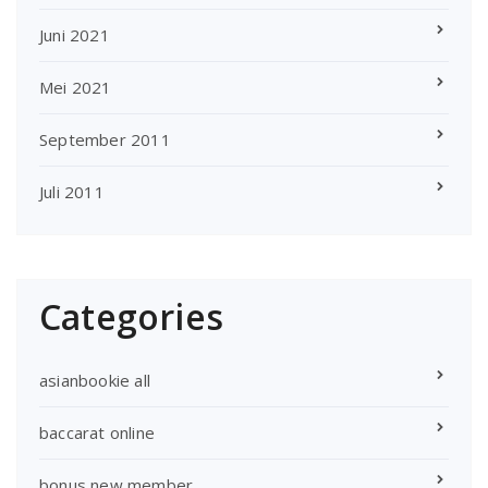
Juni 2021
Mei 2021
September 2011
Juli 2011
Categories
asianbookie all
baccarat online
bonus new member