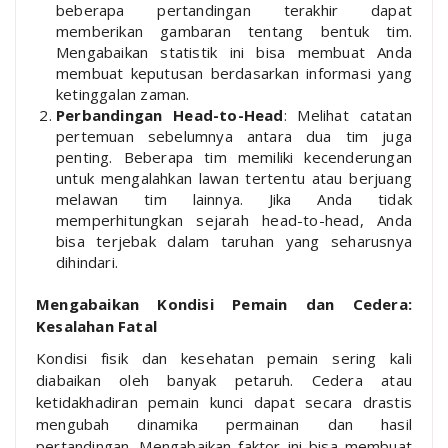
beberapa pertandingan terakhir dapat
memberikan gambaran tentang bentuk tim.
Mengabaikan statistik ini bisa membuat Anda
membuat keputusan berdasarkan informasi yang
ketinggalan zaman.
Perbandingan Head-to-Head
: Melihat catatan
pertemuan sebelumnya antara dua tim juga
penting. Beberapa tim memiliki kecenderungan
untuk mengalahkan lawan tertentu atau berjuang
melawan tim lainnya. Jika Anda tidak
memperhitungkan sejarah head-to-head, Anda
bisa terjebak dalam taruhan yang seharusnya
dihindari.
Mengabaikan Kondisi Pemain dan Cedera:
Kesalahan Fatal
Kondisi fisik dan kesehatan pemain sering kali
diabaikan oleh banyak petaruh. Cedera atau
ketidakhadiran pemain kunci dapat secara drastis
mengubah dinamika permainan dan hasil
pertandingan. Mengabaikan faktor ini bisa membuat