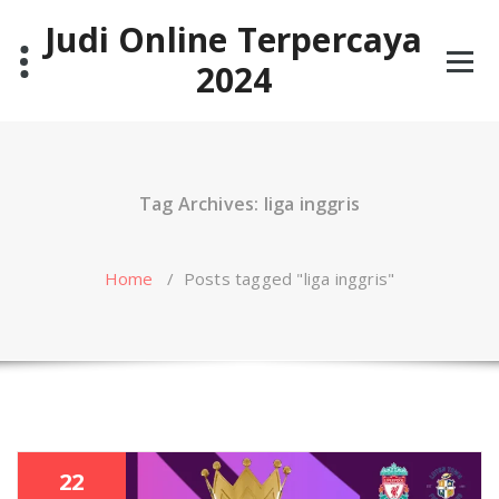
Skip
Judi Online Terpercaya
to
content
2024
Tag Archives: liga inggris
Home
/
Posts tagged "liga inggris"
22