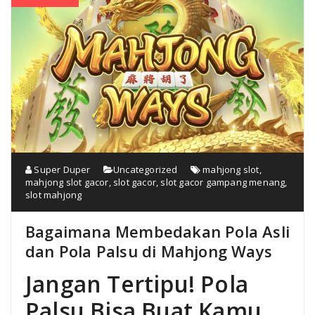
Super Duper
Uncategorized
mahjong slot
,
mahjong slot gacor
,
slot gacor
,
slot gacor gampang menang
,
slot mahjong
Bagaimana Membedakan Pola Asli
dan Pola Palsu di Mahjong Ways
Jangan Tertipu! Pola
Palsu Bisa Buat Kamu