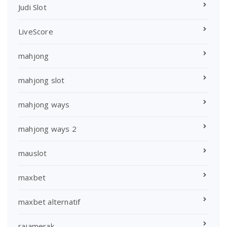
Judi Slot
LiveScore
mahjong
mahjong slot
mahjong ways
mahjong ways 2
mauslot
maxbet
maxbet alternatif
rajamerak