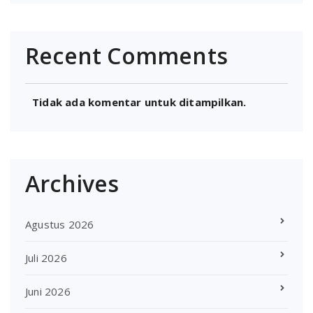
Recent Comments
Tidak ada komentar untuk ditampilkan.
Archives
Agustus 2026
Juli 2026
Juni 2026