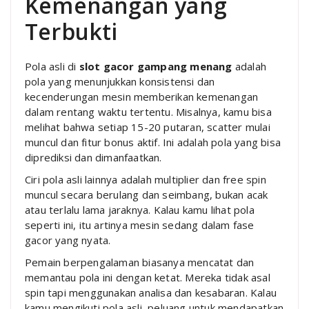
Kemenangan yang
Terbukti
Pola asli di
slot gacor gampang menang
adalah
pola yang menunjukkan konsistensi dan
kecenderungan mesin memberikan kemenangan
dalam rentang waktu tertentu. Misalnya, kamu bisa
melihat bahwa setiap 15-20 putaran, scatter mulai
muncul dan fitur bonus aktif. Ini adalah pola yang bisa
diprediksi dan dimanfaatkan.
Ciri pola asli lainnya adalah multiplier dan free spin
muncul secara berulang dan seimbang, bukan acak
atau terlalu lama jaraknya. Kalau kamu lihat pola
seperti ini, itu artinya mesin sedang dalam fase
gacor yang nyata.
Pemain berpengalaman biasanya mencatat dan
memantau pola ini dengan ketat. Mereka tidak asal
spin tapi menggunakan analisa dan kesabaran. Kalau
kamu mengikuti pola asli, peluang untuk mendapatkan