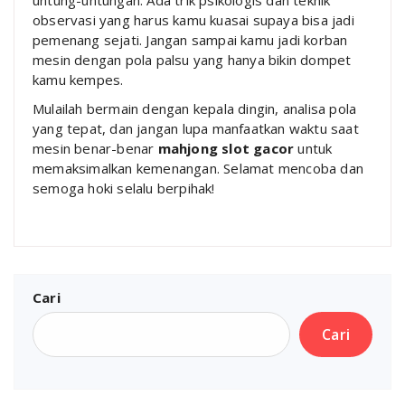
untung-untungan. Ada trik psikologis dan teknik
observasi yang harus kamu kuasai supaya bisa jadi
pemenang sejati. Jangan sampai kamu jadi korban
mesin dengan pola palsu yang hanya bikin dompet
kamu kempes.
Mulailah bermain dengan kepala dingin, analisa pola
yang tepat, dan jangan lupa manfaatkan waktu saat
mesin benar-benar
mahjong slot gacor
untuk
memaksimalkan kemenangan. Selamat mencoba dan
semoga hoki selalu berpihak!
Cari
Cari