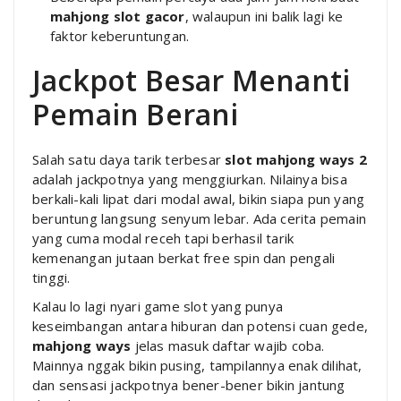
mahjong slot gacor
, walaupun ini balik lagi ke
faktor keberuntungan.
Jackpot Besar Menanti
Pemain Berani
Salah satu daya tarik terbesar
slot mahjong ways 2
adalah jackpotnya yang menggiurkan. Nilainya bisa
berkali-kali lipat dari modal awal, bikin siapa pun yang
beruntung langsung senyum lebar. Ada cerita pemain
yang cuma modal receh tapi berhasil tarik
kemenangan jutaan berkat free spin dan pengali
tinggi.
Kalau lo lagi nyari game slot yang punya
keseimbangan antara hiburan dan potensi cuan gede,
mahjong ways
jelas masuk daftar wajib coba.
Mainnya nggak bikin pusing, tampilannya enak dilihat,
dan sensasi jackpotnya bener-bener bikin jantung