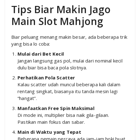
Tips Biar Makin Jago
Main Slot Mahjong
Biar peluang menang makin besar, ada beberapa trik
yang bisa lo coba:
Mulai dari Bet Kecil
Jangan langsung gas pol, mulai dari nominal kecil
dulu biar bisa baca pola slotnya.
Perhatikan Pola Scatter
Kalau scatter udah muncul beberapa kali dalam
rentang singkat, biasanya itu tanda mesin lagi
“hangat”.
Manfaatkan Free Spin Maksimal
Di mode ini, multiplier bisa naik gila-gilaan.
Pastikan main fokus dan sabar.
Main di Waktu yang Tepat
Beberapa pemain percaya ada jam-jam hoki buat