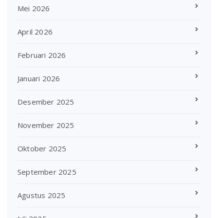
Mei 2026
April 2026
Februari 2026
Januari 2026
Desember 2025
November 2025
Oktober 2025
September 2025
Agustus 2025