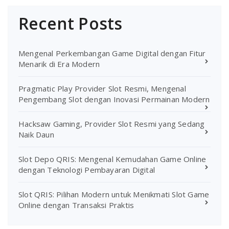
Recent Posts
Mengenal Perkembangan Game Digital dengan Fitur
Menarik di Era Modern
Pragmatic Play Provider Slot Resmi, Mengenal
Pengembang Slot dengan Inovasi Permainan Modern
Hacksaw Gaming, Provider Slot Resmi yang Sedang
Naik Daun
Slot Depo QRIS: Mengenal Kemudahan Game Online
dengan Teknologi Pembayaran Digital
Slot QRIS: Pilihan Modern untuk Menikmati Slot Game
Online dengan Transaksi Praktis