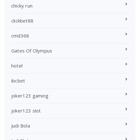
chicky run
clickbet88
cmd368
Gates Of Olympus
hotel
ibcbet
joker123 gaming
joker123 slot
Judi Bola