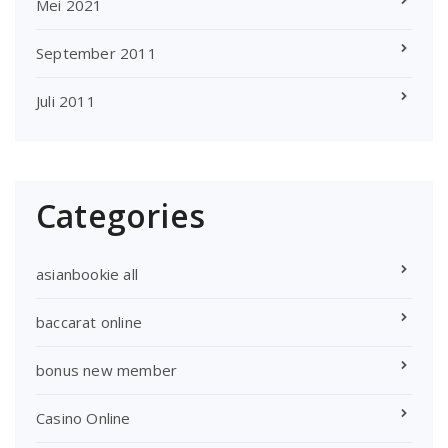
Mei 2021
September 2011
Juli 2011
Categories
asianbookie all
baccarat online
bonus new member
Casino Online