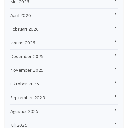
Mei 2026
April 2026
Februari 2026
Januari 2026
Desember 2025
November 2025
Oktober 2025
September 2025
Agustus 2025
Juli 2025