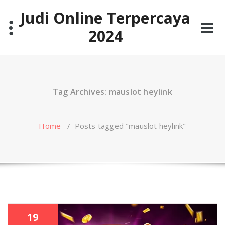
Skip
Judi Online Terpercaya
to
content
2024
Tag Archives: mauslot heylink
Home
/
Posts tagged "mauslot heylink"
19