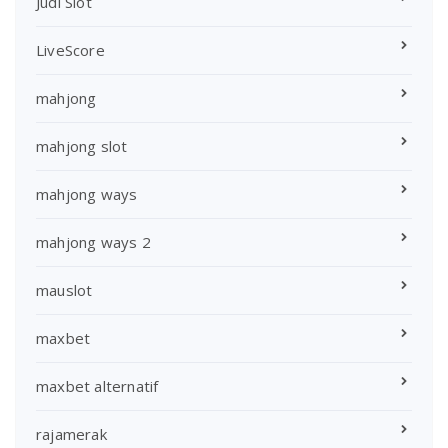
Judi Slot
LiveScore
mahjong
mahjong slot
mahjong ways
mahjong ways 2
mauslot
maxbet
maxbet alternatif
rajamerak