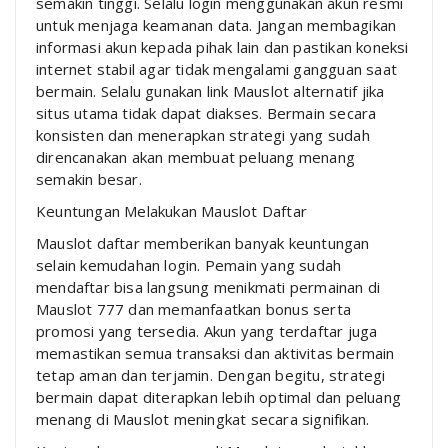
semakin tinggi. Selalu login menggunakan akun resmi
untuk menjaga keamanan data. Jangan membagikan
informasi akun kepada pihak lain dan pastikan koneksi
internet stabil agar tidak mengalami gangguan saat
bermain. Selalu gunakan link Mauslot alternatif jika
situs utama tidak dapat diakses. Bermain secara
konsisten dan menerapkan strategi yang sudah
direncanakan akan membuat peluang menang
semakin besar.
Keuntungan Melakukan Mauslot Daftar
Mauslot daftar memberikan banyak keuntungan
selain kemudahan login. Pemain yang sudah
mendaftar bisa langsung menikmati permainan di
Mauslot 777 dan memanfaatkan bonus serta
promosi yang tersedia. Akun yang terdaftar juga
memastikan semua transaksi dan aktivitas bermain
tetap aman dan terjamin. Dengan begitu, strategi
bermain dapat diterapkan lebih optimal dan peluang
menang di Mauslot meningkat secara signifikan.