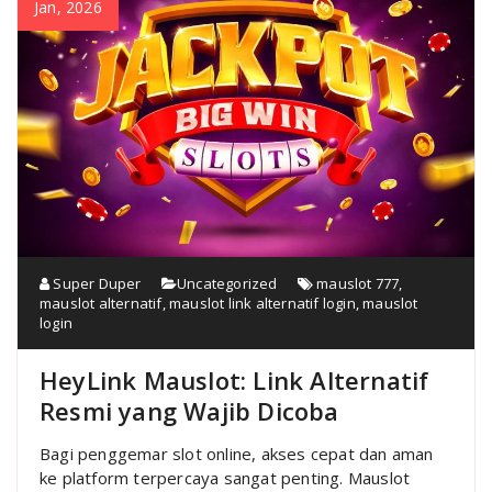
Jan, 2026
Super Duper
Uncategorized
mauslot 777
,
mauslot alternatif
,
mauslot link alternatif login
,
mauslot
login
HeyLink Mauslot: Link Alternatif
Resmi yang Wajib Dicoba
Bagi penggemar slot online, akses cepat dan aman
ke platform terpercaya sangat penting. Mauslot