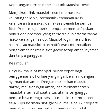
Keuntungan Bermain melalui Link Mauslot Resmi
Mengakses link mauslot resmi memberikan
keuntungan lebih, termasuk keamanan akun,
kelancaran transaksi, dan akses penuh ke semua
fitur. Pemain juga berkesempatan memanfaatkan
bonus dan promosi yang tersedia di platform tanpa
risiko kehilangan saldo. Mauslot login melalui link
resmi atau mauslot alternatif resmi memastikan
pengalaman bermain slot gacor tetap aman, nyaman,
dan tanpa gangguan.
Kesimpulan
HeyLink mauslot menjadi pilihan tepat bagi
penggemar slot online yang ingin bermain dengan
nyaman dan aman. Dengan melakukan mauslot
daftar, mauslot login aman, dan memanfaatkan
mauslot alternatif saat situs utama terganggu,
pemain bisa mengakses link mauslot resmi kapan
saja. Tips bermain slot gacor di mauslot 777 seperti
memahami pola permainan, mengelola modal,