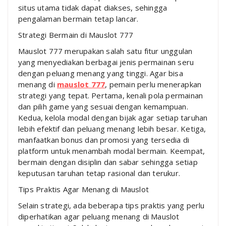
situs utama tidak dapat diakses, sehingga
pengalaman bermain tetap lancar.
Strategi Bermain di Mauslot 777
Mauslot 777 merupakan salah satu fitur unggulan
yang menyediakan berbagai jenis permainan seru
dengan peluang menang yang tinggi. Agar bisa
menang di
mauslot 777
, pemain perlu menerapkan
strategi yang tepat. Pertama, kenali pola permainan
dan pilih game yang sesuai dengan kemampuan.
Kedua, kelola modal dengan bijak agar setiap taruhan
lebih efektif dan peluang menang lebih besar. Ketiga,
manfaatkan bonus dan promosi yang tersedia di
platform untuk menambah modal bermain. Keempat,
bermain dengan disiplin dan sabar sehingga setiap
keputusan taruhan tetap rasional dan terukur.
Tips Praktis Agar Menang di Mauslot
Selain strategi, ada beberapa tips praktis yang perlu
diperhatikan agar peluang menang di Mauslot