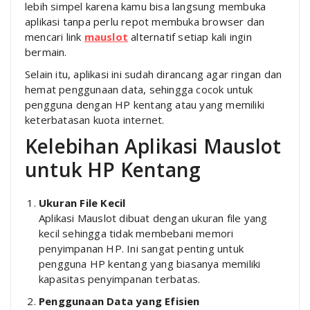
lebih simpel karena kamu bisa langsung membuka
aplikasi tanpa perlu repot membuka browser dan
mencari link
mauslot
alternatif setiap kali ingin
bermain.
Selain itu, aplikasi ini sudah dirancang agar ringan dan
hemat penggunaan data, sehingga cocok untuk
pengguna dengan HP kentang atau yang memiliki
keterbatasan kuota internet.
Kelebihan Aplikasi Mauslot
untuk HP Kentang
Ukuran File Kecil
Aplikasi Mauslot dibuat dengan ukuran file yang
kecil sehingga tidak membebani memori
penyimpanan HP. Ini sangat penting untuk
pengguna HP kentang yang biasanya memiliki
kapasitas penyimpanan terbatas.
Penggunaan Data yang Efisien