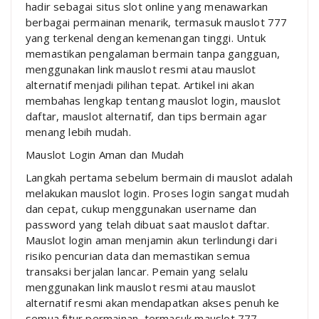
hadir sebagai situs slot online yang menawarkan
berbagai permainan menarik, termasuk mauslot 777
yang terkenal dengan kemenangan tinggi. Untuk
memastikan pengalaman bermain tanpa gangguan,
menggunakan link mauslot resmi atau mauslot
alternatif menjadi pilihan tepat. Artikel ini akan
membahas lengkap tentang mauslot login, mauslot
daftar, mauslot alternatif, dan tips bermain agar
menang lebih mudah.
Mauslot Login Aman dan Mudah
Langkah pertama sebelum bermain di mauslot adalah
melakukan mauslot login. Proses login sangat mudah
dan cepat, cukup menggunakan username dan
password yang telah dibuat saat mauslot daftar.
Mauslot login aman menjamin akun terlindungi dari
risiko pencurian data dan memastikan semua
transaksi berjalan lancar. Pemain yang selalu
menggunakan link mauslot resmi atau mauslot
alternatif resmi akan mendapatkan akses penuh ke
semua fitur permainan, termasuk mauslot 777.