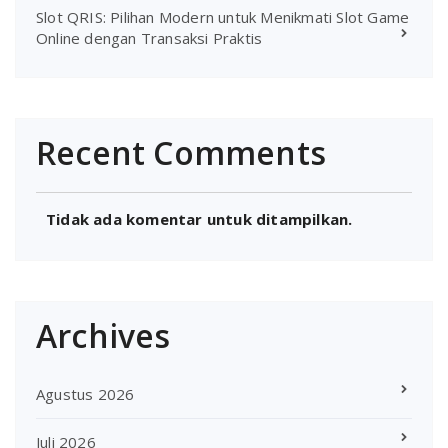
Slot QRIS: Pilihan Modern untuk Menikmati Slot Game
Online dengan Transaksi Praktis
Recent Comments
Tidak ada komentar untuk ditampilkan.
Archives
Agustus 2026
Juli 2026