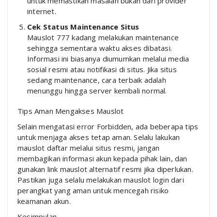
untuk memastikan masalah bukan dari provider
internet.
Cek Status Maintenance Situs
Mauslot 777 kadang melakukan maintenance
sehingga sementara waktu akses dibatasi.
Informasi ini biasanya diumumkan melalui media
sosial resmi atau notifikasi di situs. Jika situs
sedang maintenance, cara terbaik adalah
menunggu hingga server kembali normal.
Tips Aman Mengakses Mauslot
Selain mengatasi error Forbidden, ada beberapa tips
untuk menjaga akses tetap aman. Selalu lakukan
mauslot daftar melalui situs resmi, jangan
membagikan informasi akun kepada pihak lain, dan
gunakan link mauslot alternatif resmi jika diperlukan.
Pastikan juga selalu melakukan mauslot login dari
perangkat yang aman untuk mencegah risiko
keamanan akun.
Kesimpulan