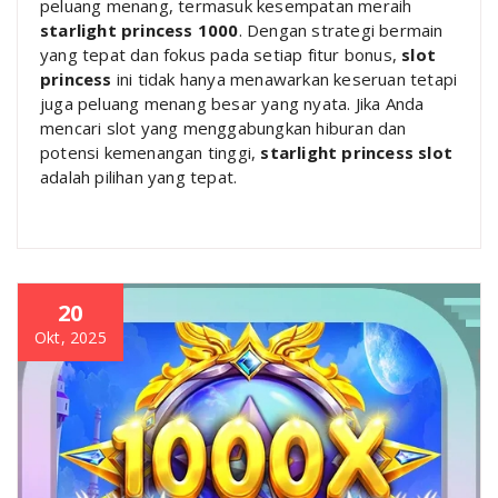
peluang menang, termasuk kesempatan meraih
starlight princess 1000
. Dengan strategi bermain
yang tepat dan fokus pada setiap fitur bonus,
slot
princess
ini tidak hanya menawarkan keseruan tetapi
juga peluang menang besar yang nyata. Jika Anda
mencari slot yang menggabungkan hiburan dan
potensi kemenangan tinggi,
starlight princess slot
adalah pilihan yang tepat.
20
Okt, 2025