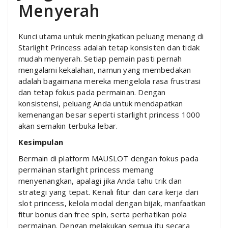
Menyerah
Kunci utama untuk meningkatkan peluang menang di
Starlight Princess adalah tetap konsisten dan tidak
mudah menyerah. Setiap pemain pasti pernah
mengalami kekalahan, namun yang membedakan
adalah bagaimana mereka mengelola rasa frustrasi
dan tetap fokus pada permainan. Dengan
konsistensi, peluang Anda untuk mendapatkan
kemenangan besar seperti starlight princess 1000
akan semakin terbuka lebar.
Kesimpulan
Bermain di platform MAUSLOT dengan fokus pada
permainan starlight princess memang
menyenangkan, apalagi jika Anda tahu trik dan
strategi yang tepat. Kenali fitur dan cara kerja dari
slot princess, kelola modal dengan bijak, manfaatkan
fitur bonus dan free spin, serta perhatikan pola
permainan. Dengan melakukan semua itu secara