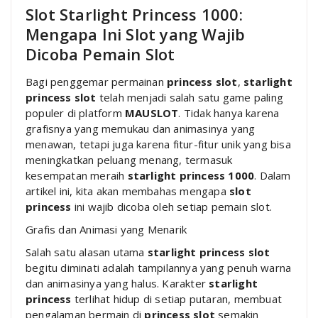
Slot Starlight Princess 1000:
Mengapa Ini Slot yang Wajib
Dicoba Pemain Slot
Bagi penggemar permainan
princess slot
,
starlight
princess slot
telah menjadi salah satu game paling
populer di platform
MAUSLOT
. Tidak hanya karena
grafisnya yang memukau dan animasinya yang
menawan, tetapi juga karena fitur-fitur unik yang bisa
meningkatkan peluang menang, termasuk
kesempatan meraih
starlight princess 1000
. Dalam
artikel ini, kita akan membahas mengapa
slot
princess
ini wajib dicoba oleh setiap pemain slot.
Grafis dan Animasi yang Menarik
Salah satu alasan utama
starlight princess slot
begitu diminati adalah tampilannya yang penuh warna
dan animasinya yang halus. Karakter
starlight
princess
terlihat hidup di setiap putaran, membuat
pengalaman bermain di
princess slot
semakin