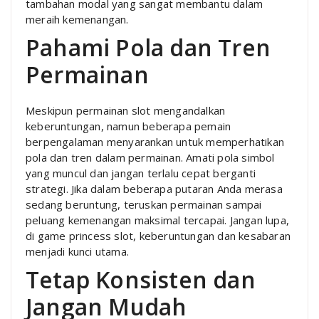
tambahan modal yang sangat membantu dalam
meraih kemenangan.
Pahami Pola dan Tren
Permainan
Meskipun permainan slot mengandalkan
keberuntungan, namun beberapa pemain
berpengalaman menyarankan untuk memperhatikan
pola dan tren dalam permainan. Amati pola simbol
yang muncul dan jangan terlalu cepat berganti
strategi. Jika dalam beberapa putaran Anda merasa
sedang beruntung, teruskan permainan sampai
peluang kemenangan maksimal tercapai. Jangan lupa,
di game princess slot, keberuntungan dan kesabaran
menjadi kunci utama.
Tetap Konsisten dan
Jangan Mudah