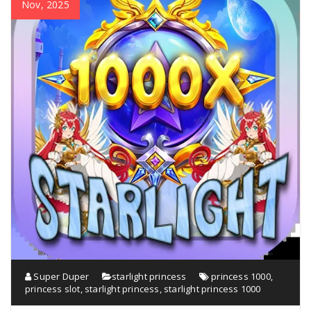
Nov, 2025
Super Duper
starlight princess
princess 1000
,
princess slot
,
starlight princess
,
starlight princess 1000