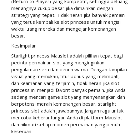
(Return to Player) yang kompetitif, sehingga peluang
menangnya cukup besar jika dimainkan dengan
strategi yang tepat. Tidak heran jika banyak pemain
yang terus kembali ke slot princess untuk mengisi
waktu luang mereka dan mengejar kemenangan
besar.
Kesimpulan
Starlight princess Mauslot adalah pilihan tepat bagi
pecinta permainan slot yang menginginkan
pengalaman seru dan penuh warna. Dengan tampilan
visual yang memukau, fitur bonus yang melimpah,
dan keamanan yang terjamin, tidak heran jika slot
princess ini menjadi favorit banyak pemain. Jika Anda
sedang mencari game slot yang menyenangkan dan
berpotensi meraih kemenangan besar, starlight
princess slot adalah jawabannya. Jangan ragu untuk
mencoba keberuntungan Anda di platform Mauslot
dan nikmati setiap momen permainan yang penuh
keseruan.