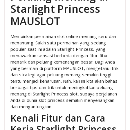
Starlight Princess
MAUSLOT
Memainkan permainan slot online memang seru dan
menantang. Salah satu permainan yang sedang
populer saat ini adalah Starlight Princess, yang
menawarkan sensasi berbeda dengan fitur-fitur
menarik dan peluang kemenangan besar. Bagi Anda
yang bermain di platform MAUSLOT, mengetahui trik
dan strategi agar peluang menang semakin tinggi
tentu menjadi keharusan. Nah, kali ini kita akan bahas
berbagai tips dan trik untuk meningkatkan peluang
menang di Starlight Princess slot, supaya perjalanan
Anda di dunia slot princess semakin menyenangkan
dan menguntungkan.
Kenali Fitur dan Cara
Kerja Starlight Princess