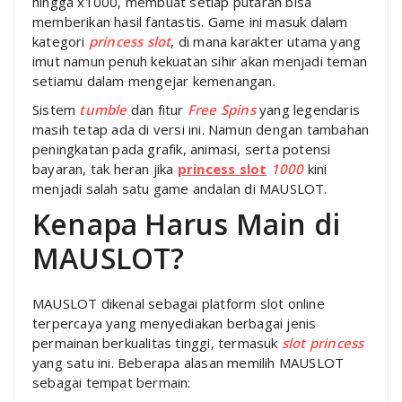
hingga x1000, membuat setiap putaran bisa
memberikan hasil fantastis. Game ini masuk dalam
kategori
princess slot
, di mana karakter utama yang
imut namun penuh kekuatan sihir akan menjadi teman
setiamu dalam mengejar kemenangan.
Sistem
tumble
dan fitur
Free Spins
yang legendaris
masih tetap ada di versi ini. Namun dengan tambahan
peningkatan pada grafik, animasi, serta potensi
bayaran, tak heran jika
princess slot
1000
kini
menjadi salah satu game andalan di MAUSLOT.
Kenapa Harus Main di
MAUSLOT?
MAUSLOT dikenal sebagai platform slot online
terpercaya yang menyediakan berbagai jenis
permainan berkualitas tinggi, termasuk
slot princess
yang satu ini. Beberapa alasan memilih MAUSLOT
sebagai tempat bermain: