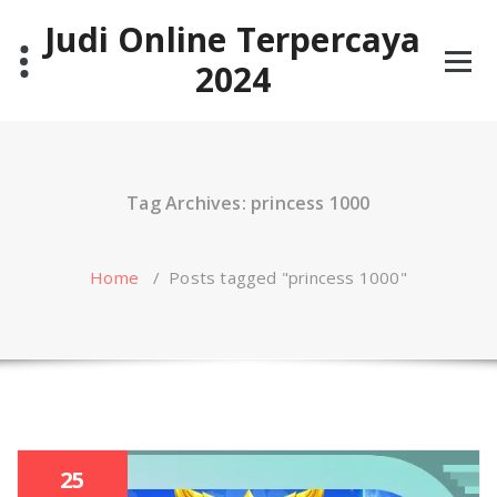
Skip
Judi Online Terpercaya
to
content
2024
Tag Archives: princess 1000
Home
/
Posts tagged "princess 1000"
25