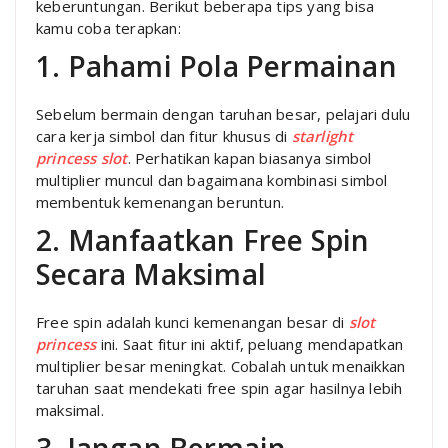
keberuntungan. Berikut beberapa tips yang bisa
kamu coba terapkan:
1. Pahami Pola Permainan
Sebelum bermain dengan taruhan besar, pelajari dulu
cara kerja simbol dan fitur khusus di
starlight
princess slot
. Perhatikan kapan biasanya simbol
multiplier muncul dan bagaimana kombinasi simbol
membentuk kemenangan beruntun.
2. Manfaatkan Free Spin
Secara Maksimal
Free spin adalah kunci kemenangan besar di
slot
princess
ini. Saat fitur ini aktif, peluang mendapatkan
multiplier besar meningkat. Cobalah untuk menaikkan
taruhan saat mendekati free spin agar hasilnya lebih
maksimal.
3. Jangan Bermain