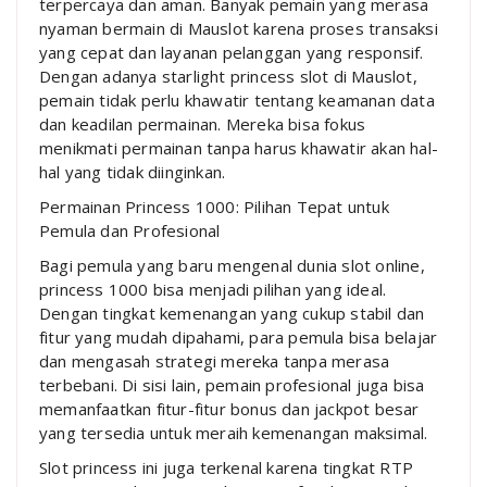
terpercaya dan aman. Banyak pemain yang merasa
nyaman bermain di Mauslot karena proses transaksi
yang cepat dan layanan pelanggan yang responsif.
Dengan adanya starlight princess slot di Mauslot,
pemain tidak perlu khawatir tentang keamanan data
dan keadilan permainan. Mereka bisa fokus
menikmati permainan tanpa harus khawatir akan hal-
hal yang tidak diinginkan.
Permainan Princess 1000: Pilihan Tepat untuk
Pemula dan Profesional
Bagi pemula yang baru mengenal dunia slot online,
princess 1000 bisa menjadi pilihan yang ideal.
Dengan tingkat kemenangan yang cukup stabil dan
fitur yang mudah dipahami, para pemula bisa belajar
dan mengasah strategi mereka tanpa merasa
terbebani. Di sisi lain, pemain profesional juga bisa
memanfaatkan fitur-fitur bonus dan jackpot besar
yang tersedia untuk meraih kemenangan maksimal.
Slot princess ini juga terkenal karena tingkat RTP