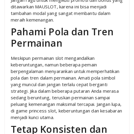
Jangan ragu untuk mengikuti promosi dan bonus yang
ditawarkan MAUSLOT, karena ini bisa menjadi
tambahan modal yang sangat membantu dalam
meraih kemenangan.
Pahami Pola dan Tren
Permainan
Meskipun permainan slot mengandalkan
keberuntungan, namun beberapa pemain
berpengalaman menyarankan untuk memperhatikan
pola dan tren dalam permainan. Amati pola simbol
yang muncul dan jangan terlalu cepat berganti
strategi. Jika dalam beberapa putaran Anda merasa
sedang beruntung, teruskan permainan sampai
peluang kemenangan maksimal tercapai. Jangan lupa,
di game princess slot, keberuntungan dan kesabaran
menjadi kunci utama.
Tetap Konsisten dan