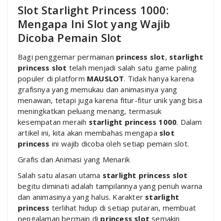
Slot Starlight Princess 1000:
Mengapa Ini Slot yang Wajib
Dicoba Pemain Slot
Bagi penggemar permainan
princess slot
,
starlight
princess slot
telah menjadi salah satu game paling
populer di platform
MAUSLOT
. Tidak hanya karena
grafisnya yang memukau dan animasinya yang
menawan, tetapi juga karena fitur-fitur unik yang bisa
meningkatkan peluang menang, termasuk
kesempatan meraih
starlight princess 1000
. Dalam
artikel ini, kita akan membahas mengapa
slot
princess
ini wajib dicoba oleh setiap pemain slot.
Grafis dan Animasi yang Menarik
Salah satu alasan utama
starlight princess slot
begitu diminati adalah tampilannya yang penuh warna
dan animasinya yang halus. Karakter
starlight
princess
terlihat hidup di setiap putaran, membuat
pengalaman bermain di
princess slot
semakin