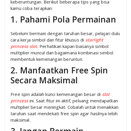
keberuntungan. Berikut beberapa tips yang bisa
kamu coba terapkan:
1. Pahami Pola Permainan
Sebelum bermain dengan taruhan besar, pelajari dulu
cara kerja simbol dan fitur khusus di
starlight
princess slot
. Perhatikan kapan biasanya simbol
multiplier muncul dan bagaimana kombinasi simbol
membentuk kemenangan beruntun.
2. Manfaatkan Free Spin
Secara Maksimal
Free spin adalah kunci kemenangan besar di
slot
princess
ini. Saat fitur ini aktif, peluang mendapatkan
multiplier besar meningkat. Cobalah untuk menaikkan
taruhan saat mendekati free spin agar hasilnya lebih
maksimal.
3. Jangan Bermain