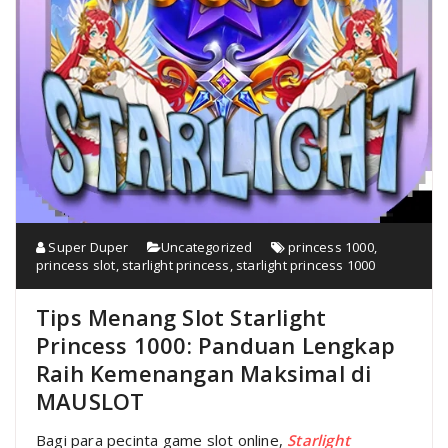
Super Duper
Uncategorized
princess 1000
,
princess slot
,
starlight princess
,
starlight princess 1000
Tips Menang Slot Starlight
Princess 1000: Panduan Lengkap
Raih Kemenangan Maksimal di
MAUSLOT
Bagi para pecinta game slot online,
Starlight