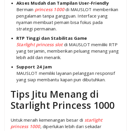
Akses Mudah dan Tampilan User-Friendly
Bermain
princess 1000
di MAUSLOT memberikan
pengalaman tanpa gangguan. Interface yang
nyaman membuat pemain bisa fokus pada
strategi permainan.
RTP Tinggi dan Stabilitas Game
Starlight princess slot
di MAUSLOT memiliki RTP
yang terjamin, memberikan peluang menang yang
lebih adil dan menarik.
Support 24 Jam
MAUSLOT memiliki layanan pelanggan responsif
yang siap membantu kapan pun dibutuhkan.
Tips Jitu Menang di
Starlight Princess 1000
Untuk meraih kemenangan besar di
starlight
princess 1000
, diperlukan lebih dari sekadar