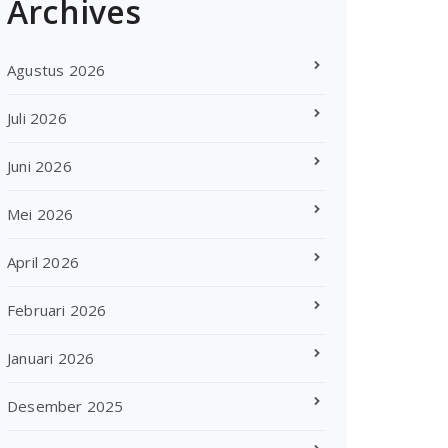
Archives
Agustus 2026
Juli 2026
Juni 2026
Mei 2026
April 2026
Februari 2026
Januari 2026
Desember 2025