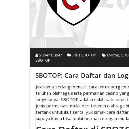
Super Duper
Situs SBOTOP
sbotop
,
SBO
SBOTOP
SBOTOP: Cara Daftar dan Logi
Jika kamu sedang mencari cara untuk bergab
taruhan olahraga serta permainan casino yang
lengkapnya. SBOTOP adalah salah satu situs 
jenis permainan, mulai dari taruhan olahraga h
tertarik untuk ikut serta, yuk simak cara daft
supaya kamu bisa mulai bermain dengan muda