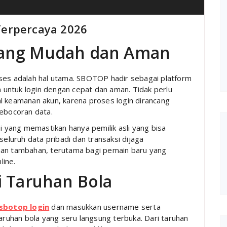
Terpercaya 2026
yang Mudah dan Aman
kses adalah hal utama. SBOTOP hadir sebagai platform
untuk login dengan cepat dan aman. Tidak perlu
l keamanan akun, karena proses login dirancang
kebocoran data.
si yang memastikan hanya pemilik asli yang bisa
seluruh data pribadi dan transaksi dijaga
man tambahan, terutama bagi pemain baru yang
line.
i Taruhan Bola
sbotop login
dan masukkan username serta
taruhan bola yang seru langsung terbuka. Dari taruhan