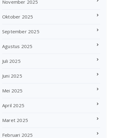
November 2025
Oktober 2025
September 2025
Agustus 2025
Juli 2025
Juni 2025
Mei 2025
April 2025
Maret 2025
Februari 2025