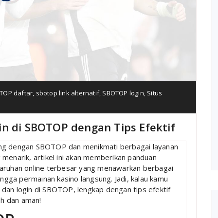
TOP daftar
,
sbotop link alternatif
,
SBOTOP login
,
Situs
n di SBOTOP dengan Tips Efektif
ung dengan SBOTOP dan menikmati berbagai layanan
 menarik, artikel ini akan memberikan panduan
taruhan online terbesar yang menawarkan berbagai
ingga permainan kasino langsung. Jadi, kalau kamu
ar dan login di SBOTOP, lengkap dengan tips efektif
h dan aman!