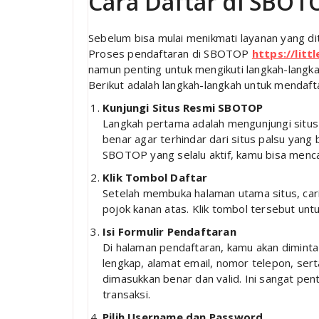
Cara Daftar di SBOT
Sebelum bisa mulai menikmati layanan yang di
Proses pendaftaran di SBOTOP
https://lit
namun penting untuk mengikuti langkah-langk
Berikut adalah langkah-langkah untuk mendaf
Kunjungi Situs Resmi SBOTOP
Langkah pertama adalah mengunjungi situs
benar agar terhindar dari situs palsu yang 
SBOTOP yang selalu aktif, kamu bisa menca
Klik Tombol Daftar
Setelah membuka halaman utama situs, cari
pojok kanan atas. Klik tombol tersebut unt
Isi Formulir Pendaftaran
Di halaman pendaftaran, kamu akan diminta
lengkap, alamat email, nomor telepon, sert
dimasukkan benar dan valid. Ini sangat pen
transaksi.
Pilih Username dan Password