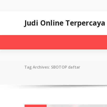
Skip
to
content
Judi Online Terpercaya
Tag Archives: SBOTOP daftar