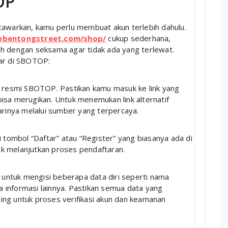
OP
tawarkan, kamu perlu membuat akun terlebih dahulu.
tlebentongstreet.com/shop/
cukup sederhana,
ah dengan seksama agar tidak ada yang terlewat.
tar di SBOTOP:
 resmi SBOTOP. Pastikan kamu masuk ke link yang
bisa merugikan. Untuk menemukan link alternatif
rinya melalui sumber yang terpercaya.
 tombol “Daftar” atau “Register” yang biasanya ada di
uk melanjutkan proses pendaftaran.
 untuk mengisi beberapa data diri seperti nama
a informasi lainnya. Pastikan semua data yang
ting untuk proses verifikasi akun dan keamanan