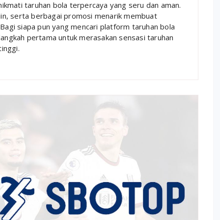
ikmati taruhan bola terpercaya yang seru dan aman.
in, serta berbagai promosi menarik membuat
agi siapa pun yang mencari platform taruhan bola
 langkah pertama untuk merasakan sensasi taruhan
inggi.