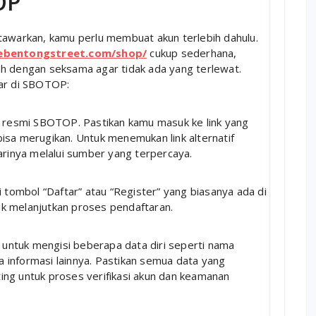
OP
tawarkan, kamu perlu membuat akun terlebih dahulu.
tlebentongstreet.com/shop/
cukup sederhana,
ah dengan seksama agar tidak ada yang terlewat.
tar di SBOTOP:
 resmi SBOTOP. Pastikan kamu masuk ke link yang
bisa merugikan. Untuk menemukan link alternatif
rinya melalui sumber yang terpercaya.
 tombol “Daftar” atau “Register” yang biasanya ada di
uk melanjutkan proses pendaftaran.
 untuk mengisi beberapa data diri seperti nama
a informasi lainnya. Pastikan semua data yang
ting untuk proses verifikasi akun dan keamanan