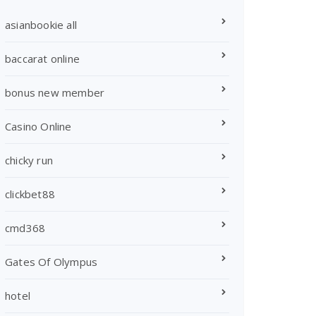
asianbookie all
baccarat online
bonus new member
Casino Online
chicky run
clickbet88
cmd368
Gates Of Olympus
hotel