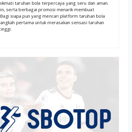
ikmati taruhan bola terpercaya yang seru dan aman.
in, serta berbagai promosi menarik membuat
agi siapa pun yang mencari platform taruhan bola
 langkah pertama untuk merasakan sensasi taruhan
inggi.