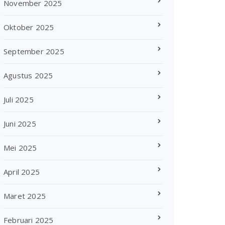
November 2025
Oktober 2025
September 2025
Agustus 2025
Juli 2025
Juni 2025
Mei 2025
April 2025
Maret 2025
Februari 2025