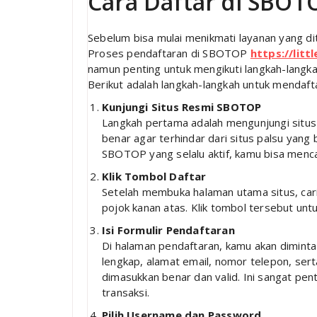
Cara Daftar di SBOT
Sebelum bisa mulai menikmati layanan yang di
Proses pendaftaran di SBOTOP
https://lit
namun penting untuk mengikuti langkah-langk
Berikut adalah langkah-langkah untuk mendaf
Kunjungi Situs Resmi SBOTOP
Langkah pertama adalah mengunjungi situs
benar agar terhindar dari situs palsu yang 
SBOTOP yang selalu aktif, kamu bisa menca
Klik Tombol Daftar
Setelah membuka halaman utama situs, cari
pojok kanan atas. Klik tombol tersebut unt
Isi Formulir Pendaftaran
Di halaman pendaftaran, kamu akan diminta
lengkap, alamat email, nomor telepon, sert
dimasukkan benar dan valid. Ini sangat pen
transaksi.
Pilih Username dan Password