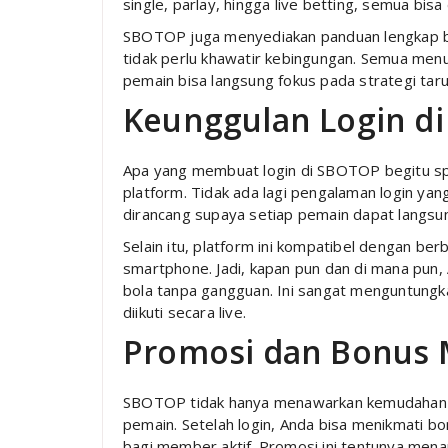
single, parlay, hingga live betting, semua bis
SBOTOP juga menyediakan panduan lengkap bag
tidak perlu khawatir kebingungan. Semua menu 
pemain bisa langsung fokus pada strategi taru
Keunggulan Login d
Apa yang membuat login di SBOTOP begitu spe
platform. Tidak ada lagi pengalaman login yan
dirancang supaya setiap pemain dapat langs
Selain itu, platform ini kompatibel dengan berb
smartphone. Jadi, kapan pun dan di mana pun, 
bola tanpa gangguan. Ini sangat menguntungka
diikuti secara live.
Promosi dan Bonus M
SBOTOP tidak hanya menawarkan kemudahan log
pemain. Setelah login, Anda bisa menikmati bo
bagi member aktif. Promosi ini tentunya men