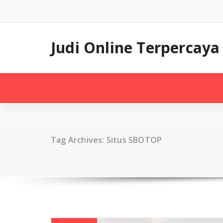
Skip
to
content
Judi Online Terpercaya
Tag Archives: Situs SBOTOP