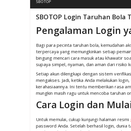
SBOTOP
SBOTOP Login Taruhan Bola 
Pengalaman Login 
Bagi para pecinta taruhan bola, kemudahan a
terpercaya yang memungkinkan setiap pemain 
bingung mencari cara masuk atau khawatir soa
supaya simpel, nyaman, dan aman dari risiko 
Setiap akun dilengkapi dengan sistem verifika
mengakses. Jadi, ketika Anda melakukan login, 
kerahasiaannya. Ini tentu memberikan rasa a
mungkin masih ragu untuk mencoba taruhan on
Cara Login dan Mula
Untuk memulai, cukup kunjungi halaman resmi
password Anda. Setelah berhasil login, dunia 