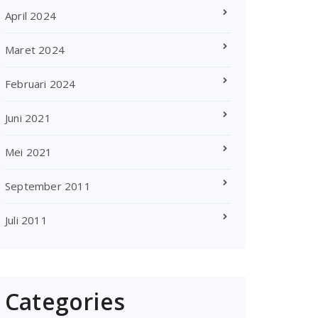
April 2024
Maret 2024
Februari 2024
Juni 2021
Mei 2021
September 2011
Juli 2011
Categories