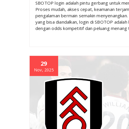
SBOTOP login adalah pintu gerbang untuk men
Proses mudah, akses cepat, keamanan terjam
pengalaman bermain semakin menyenangkan. B
yang bisa diandalkan, login di SBOTOP adalah
dengan odds kompetitif dan peluang menang t
29
Nov, 2025