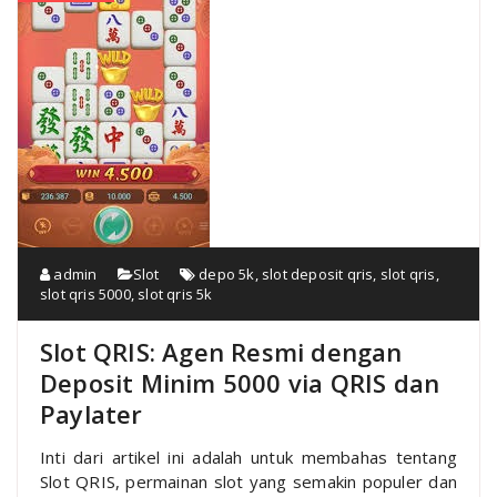
admin
Slot
depo 5k
,
slot deposit qris
,
slot qris
,
slot qris 5000
,
slot qris 5k
Slot QRIS: Agen Resmi dengan
Deposit Minim 5000 via QRIS dan
Paylater
Inti dari artikel ini adalah untuk membahas tentang
Slot QRIS, permainan slot yang semakin populer dan