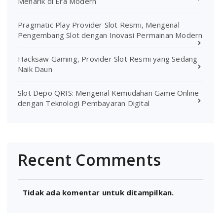
Menarik di Era Modern
Pragmatic Play Provider Slot Resmi, Mengenal
Pengembang Slot dengan Inovasi Permainan Modern
Hacksaw Gaming, Provider Slot Resmi yang Sedang
Naik Daun
Slot Depo QRIS: Mengenal Kemudahan Game Online
dengan Teknologi Pembayaran Digital
Recent Comments
Tidak ada komentar untuk ditampilkan.