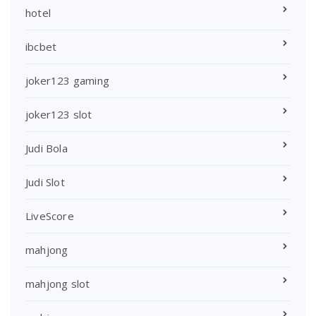
hotel
ibcbet
joker123 gaming
joker123 slot
Judi Bola
Judi Slot
LiveScore
mahjong
mahjong slot