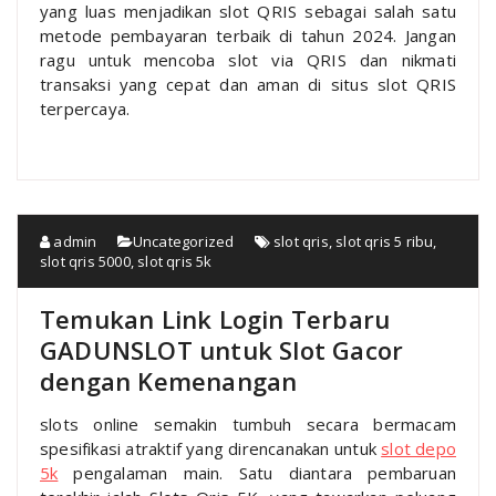
yang luas menjadikan slot QRIS sebagai salah satu
metode pembayaran terbaik di tahun 2024. Jangan
ragu untuk mencoba slot via QRIS dan nikmati
transaksi yang cepat dan aman di situs slot QRIS
terpercaya.
admin
Uncategorized
slot qris
,
slot qris 5 ribu
,
slot qris 5000
,
slot qris 5k
Temukan Link Login Terbaru
GADUNSLOT untuk Slot Gacor
dengan Kemenangan
slots online semakin tumbuh secara bermacam
spesifikasi atraktif yang direncanakan untuk
slot depo
5k
pengalaman main. Satu diantara pembaruan