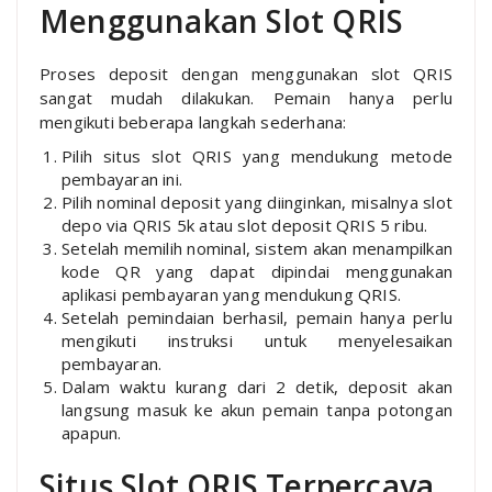
Menggunakan Slot QRIS
Proses deposit dengan menggunakan slot QRIS
sangat mudah dilakukan. Pemain hanya perlu
mengikuti beberapa langkah sederhana:
Pilih situs slot QRIS yang mendukung metode
pembayaran ini.
Pilih nominal deposit yang diinginkan, misalnya slot
depo via QRIS 5k atau slot deposit QRIS 5 ribu.
Setelah memilih nominal, sistem akan menampilkan
kode QR yang dapat dipindai menggunakan
aplikasi pembayaran yang mendukung QRIS.
Setelah pemindaian berhasil, pemain hanya perlu
mengikuti instruksi untuk menyelesaikan
pembayaran.
Dalam waktu kurang dari 2 detik, deposit akan
langsung masuk ke akun pemain tanpa potongan
apapun.
Situs Slot QRIS Terpercaya