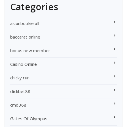
Categories
asianbookie all
baccarat online
bonus new member
Casino Online
chicky run
clickbet88
cmd368
Gates Of Olympus