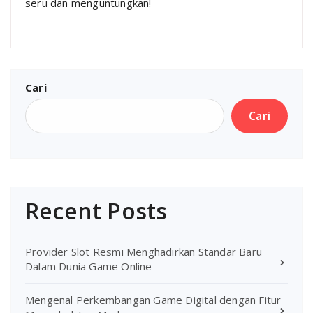
seru dan menguntungkan!
Cari
Cari
Recent Posts
Provider Slot Resmi Menghadirkan Standar Baru
Dalam Dunia Game Online
Mengenal Perkembangan Game Digital dengan Fitur