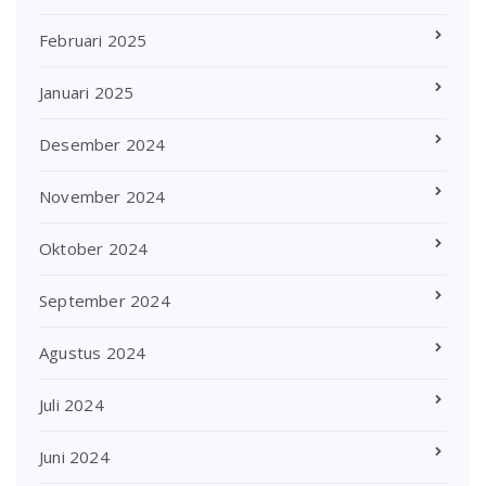
Februari 2025
Januari 2025
Desember 2024
November 2024
Oktober 2024
September 2024
Agustus 2024
Juli 2024
Juni 2024