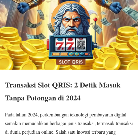
Transaksi Slot QRIS: 2 Detik Masuk
Tanpa Potongan di 2024
Pada tahun 2024, perkembangan teknologi pembayaran digital
semakin memudahkan berbagai jenis transaksi, termasuk transaksi
di dunia perjudian online. Salah satu inovasi terbaru yang