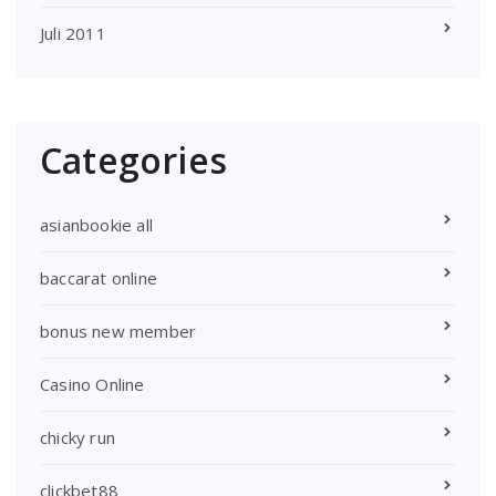
Juli 2011
Categories
asianbookie all
baccarat online
bonus new member
Casino Online
chicky run
clickbet88