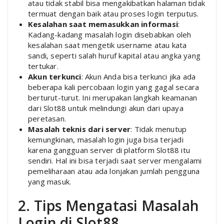
atau tidak stabil bisa mengakibatkan halaman tidak
termuat dengan baik atau proses login terputus.
Kesalahan saat memasukkan informasi
:
Kadang-kadang masalah login disebabkan oleh
kesalahan saat mengetik username atau kata
sandi, seperti salah huruf kapital atau angka yang
tertukar.
Akun terkunci
: Akun Anda bisa terkunci jika ada
beberapa kali percobaan login yang gagal secara
berturut-turut. Ini merupakan langkah keamanan
dari Slot88 untuk melindungi akun dari upaya
peretasan.
Masalah teknis dari server
: Tidak menutup
kemungkinan, masalah login juga bisa terjadi
karena gangguan server di platform Slot88 itu
sendiri. Hal ini bisa terjadi saat server mengalami
pemeliharaan atau ada lonjakan jumlah pengguna
yang masuk.
2. Tips Mengatasi Masalah
Login di Slot88