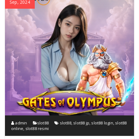
Sep, 2024
admin
slot88
slot88
,
slot88 jp
,
slot88 login
,
slot88
online
,
slot88 resmi