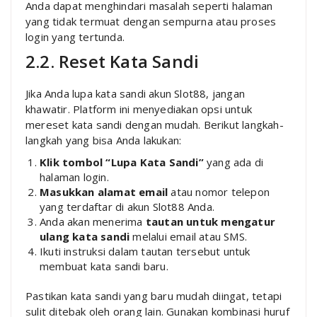
Anda dapat menghindari masalah seperti halaman
yang tidak termuat dengan sempurna atau proses
login yang tertunda.
2.2. Reset Kata Sandi
Jika Anda lupa kata sandi akun Slot88, jangan
khawatir. Platform ini menyediakan opsi untuk
mereset kata sandi dengan mudah. Berikut langkah-
langkah yang bisa Anda lakukan:
Klik tombol “Lupa Kata Sandi”
yang ada di
halaman login.
Masukkan alamat email
atau nomor telepon
yang terdaftar di akun Slot88 Anda.
Anda akan menerima
tautan untuk mengatur
ulang kata sandi
melalui email atau SMS.
Ikuti instruksi dalam tautan tersebut untuk
membuat kata sandi baru.
Pastikan kata sandi yang baru mudah diingat, tetapi
sulit ditebak oleh orang lain. Gunakan kombinasi huruf