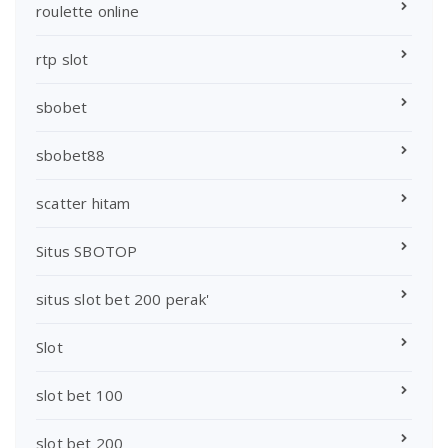
roulette online
rtp slot
sbobet
sbobet88
scatter hitam
Situs SBOTOP
situs slot bet 200 perak'
Slot
slot bet 100
slot bet 200