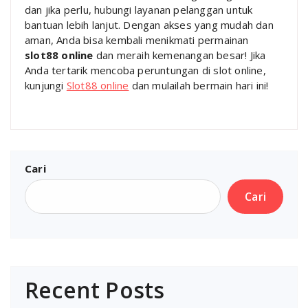
dan jika perlu, hubungi layanan pelanggan untuk
bantuan lebih lanjut. Dengan akses yang mudah dan
aman, Anda bisa kembali menikmati permainan
slot88 online
dan meraih kemenangan besar! Jika
Anda tertarik mencoba peruntungan di slot online,
kunjungi
Slot88 online
dan mulailah bermain hari ini!
Cari
Cari
Recent Posts