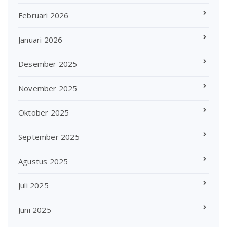
Februari 2026
Januari 2026
Desember 2025
November 2025
Oktober 2025
September 2025
Agustus 2025
Juli 2025
Juni 2025