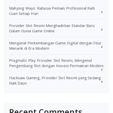
Mahjong Ways: Rahasia Pemain Profesional Raih
Cuan Setiap Hari
Provider Slot Resmi Menghadirkan Standar Baru
Dalam Dunia Game Online
Mengenal Perkembangan Game Digital dengan Fitur
Menarik di Era Modern
Pragmatic Play Provider Slot Resmi, Mengenal
Pengembang Slot dengan Inovasi Permainan Modern
Hacksaw Gaming, Provider Slot Resmi yang Sedang
Naik Daun
Recent Comments