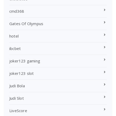
cmd368
Gates Of Olympus
hotel
ibcbet
joker123 gaming
joker123 slot
Judi Bola
Judi Slot
LiveScore