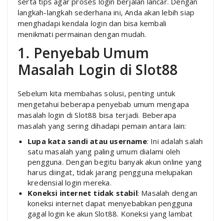
serta tips agar proses login berjalan lancar. Dengan
langkah-langkah sederhana ini, Anda akan lebih siap
menghadapi kendala login dan bisa kembali
menikmati permainan dengan mudah.
1. Penyebab Umum
Masalah Login di Slot88
Sebelum kita membahas solusi, penting untuk
mengetahui beberapa penyebab umum mengapa
masalah login di Slot88 bisa terjadi. Beberapa
masalah yang sering dihadapi pemain antara lain:
Lupa kata sandi atau username
: Ini adalah salah
satu masalah yang paling umum dialami oleh
pengguna. Dengan begitu banyak akun online yang
harus diingat, tidak jarang pengguna melupakan
kredensial login mereka.
Koneksi internet tidak stabil
: Masalah dengan
koneksi internet dapat menyebabkan pengguna
gagal login ke akun Slot88. Koneksi yang lambat