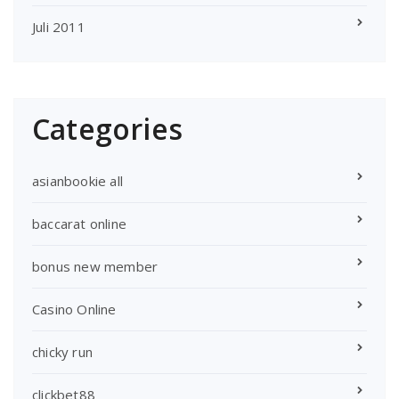
Juli 2011
Categories
asianbookie all
baccarat online
bonus new member
Casino Online
chicky run
clickbet88