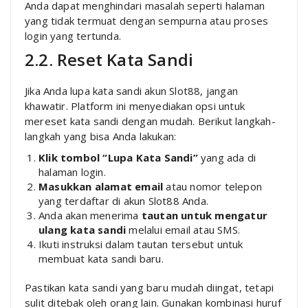
Anda dapat menghindari masalah seperti halaman
yang tidak termuat dengan sempurna atau proses
login yang tertunda.
2.2. Reset Kata Sandi
Jika Anda lupa kata sandi akun Slot88, jangan
khawatir. Platform ini menyediakan opsi untuk
mereset kata sandi dengan mudah. Berikut langkah-
langkah yang bisa Anda lakukan:
Klik tombol “Lupa Kata Sandi”
yang ada di
halaman login.
Masukkan alamat email
atau nomor telepon
yang terdaftar di akun Slot88 Anda.
Anda akan menerima
tautan untuk mengatur
ulang kata sandi
melalui email atau SMS.
Ikuti instruksi dalam tautan tersebut untuk
membuat kata sandi baru.
Pastikan kata sandi yang baru mudah diingat, tetapi
sulit ditebak oleh orang lain. Gunakan kombinasi huruf