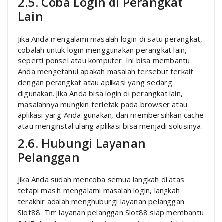
2.5. Coba Login di Perangkat
Lain
Jika Anda mengalami masalah login di satu perangkat,
cobalah untuk login menggunakan perangkat lain,
seperti ponsel atau komputer. Ini bisa membantu
Anda mengetahui apakah masalah tersebut terkait
dengan perangkat atau aplikasi yang sedang
digunakan. Jika Anda bisa login di perangkat lain,
masalahnya mungkin terletak pada browser atau
aplikasi yang Anda gunakan, dan membersihkan cache
atau menginstal ulang aplikasi bisa menjadi solusinya.
2.6. Hubungi Layanan
Pelanggan
Jika Anda sudah mencoba semua langkah di atas
tetapi masih mengalami masalah login, langkah
terakhir adalah menghubungi layanan pelanggan
Slot88. Tim layanan pelanggan Slot88 siap membantu