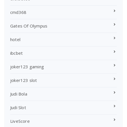
cmd368
Gates Of Olympus
hotel
ibcbet
joker123 gaming
joker123 slot
Judi Bola
Judi Slot
LiveScore