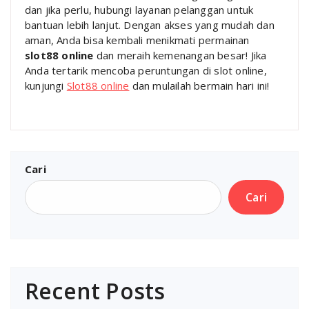
dan jika perlu, hubungi layanan pelanggan untuk
bantuan lebih lanjut. Dengan akses yang mudah dan
aman, Anda bisa kembali menikmati permainan
slot88 online
dan meraih kemenangan besar! Jika
Anda tertarik mencoba peruntungan di slot online,
kunjungi
Slot88 online
dan mulailah bermain hari ini!
Cari
Cari
Recent Posts