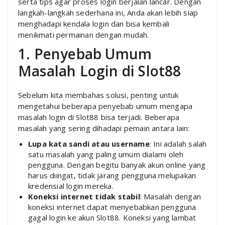
serta tips agar proses login berjalan lancar. Dengan
langkah-langkah sederhana ini, Anda akan lebih siap
menghadapi kendala login dan bisa kembali
menikmati permainan dengan mudah.
1. Penyebab Umum
Masalah Login di Slot88
Sebelum kita membahas solusi, penting untuk
mengetahui beberapa penyebab umum mengapa
masalah login di Slot88 bisa terjadi. Beberapa
masalah yang sering dihadapi pemain antara lain:
Lupa kata sandi atau username
: Ini adalah salah
satu masalah yang paling umum dialami oleh
pengguna. Dengan begitu banyak akun online yang
harus diingat, tidak jarang pengguna melupakan
kredensial login mereka.
Koneksi internet tidak stabil
: Masalah dengan
koneksi internet dapat menyebabkan pengguna
gagal login ke akun Slot88. Koneksi yang lambat