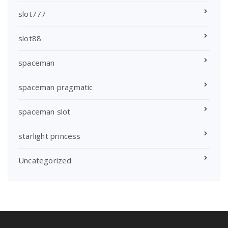
slot777
slot88
spaceman
spaceman pragmatic
spaceman slot
starlight princess
Uncategorized