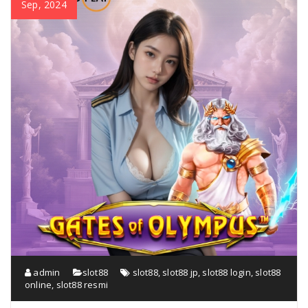
Sep, 2024
admin
slot88
slot88
,
slot88 jp
,
slot88 login
,
slot88
online
,
slot88 resmi