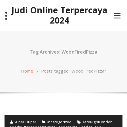
Skip
Judi Online Terpercaya
to
content
2024
Tag Archives: WoodFiredPizza
Home
/
Posts tagged "WoodFiredPizza"
Super Duper
Uncategorized
DateNightLondon
,
Foodie
,
ItalianRestaurant
,
LondonEats
,
LondonFood
,