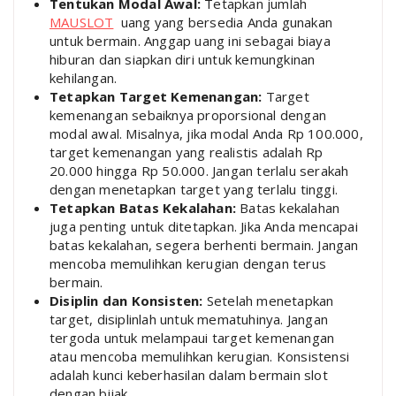
Tentukan Modal Awal:
Tetapkan jumlah
MAUSLOT
uang yang bersedia Anda gunakan
untuk bermain. Anggap uang ini sebagai biaya
hiburan dan siapkan diri untuk kemungkinan
kehilangan.
Tetapkan Target Kemenangan:
Target
kemenangan sebaiknya proporsional dengan
modal awal. Misalnya, jika modal Anda Rp 100.000,
target kemenangan yang realistis adalah Rp
20.000 hingga Rp 50.000. Jangan terlalu serakah
dengan menetapkan target yang terlalu tinggi.
Tetapkan Batas Kekalahan:
Batas kekalahan
juga penting untuk ditetapkan. Jika Anda mencapai
batas kekalahan, segera berhenti bermain. Jangan
mencoba memulihkan kerugian dengan terus
bermain.
Disiplin dan Konsisten:
Setelah menetapkan
target, disiplinlah untuk mematuhinya. Jangan
tergoda untuk melampaui target kemenangan
atau mencoba memulihkan kerugian. Konsistensi
adalah kunci keberhasilan dalam bermain slot
dengan bijak.