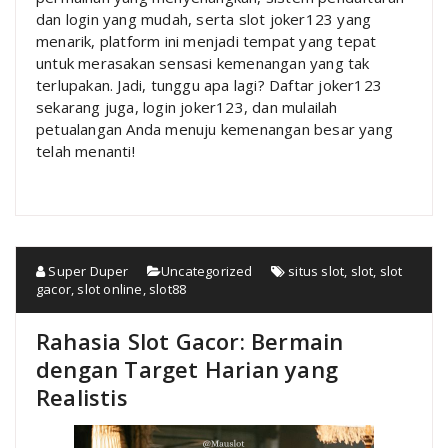
dan login yang mudah, serta slot joker123 yang
menarik, platform ini menjadi tempat yang tepat
untuk merasakan sensasi kemenangan yang tak
terlupakan. Jadi, tunggu apa lagi? Daftar joker123
sekarang juga, login joker123, dan mulailah
petualangan Anda menuju kemenangan besar yang
telah menanti!
Super Duper
Uncategorized
situs slot
,
slot
,
slot
gacor
,
slot online
,
slot88
Rahasia Slot Gacor: Bermain
dengan Target Harian yang
Realistis