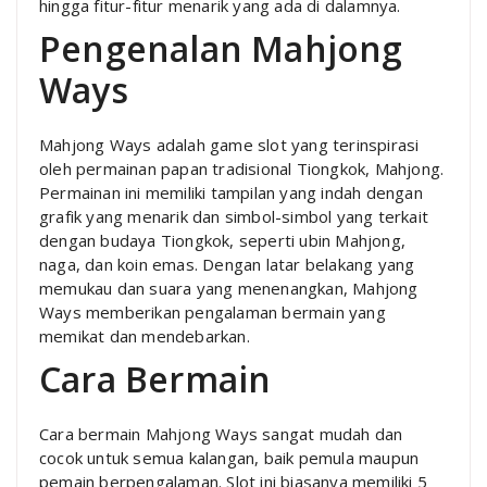
hingga fitur-fitur menarik yang ada di dalamnya.
Pengenalan Mahjong
Ways
Mahjong Ways adalah game slot yang terinspirasi
oleh permainan papan tradisional Tiongkok, Mahjong.
Permainan ini memiliki tampilan yang indah dengan
grafik yang menarik dan simbol-simbol yang terkait
dengan budaya Tiongkok, seperti ubin Mahjong,
naga, dan koin emas. Dengan latar belakang yang
memukau dan suara yang menenangkan, Mahjong
Ways memberikan pengalaman bermain yang
memikat dan mendebarkan.
Cara Bermain
Cara bermain Mahjong Ways sangat mudah dan
cocok untuk semua kalangan, baik pemula maupun
pemain berpengalaman. Slot ini biasanya memiliki 5