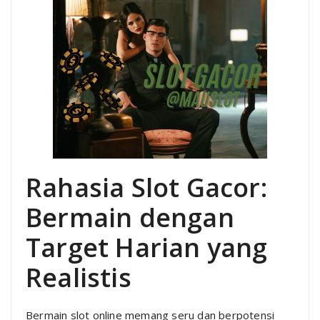
Rahasia Slot Gacor:
Bermain dengan
Target Harian yang
Realistis
Bermain slot online memang seru dan berpotensi