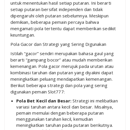
untuk menentukan hasil setiap putaran. Ini berarti
setiap putaran bersifat independen dan tidak
dipengaruhi oleh putaran sebelumnya. Meskipun
demikian, beberapa pemain percaya bahwa
mengamati pola tertentu dapat memberikan sedikit
keuntungan.
Pola Gacor dan Strategi yang Sering Digunakan
Istilah “gacor” sendiri merupakan bahasa gaul yang
berarti “gampang bocor” atau mudah memberikan
kemenangan. Pola gacor merujuk pada urutan atau
kombinasi taruhan dan putaran yang diyakini dapat
meningkatkan peluang mendapatkan kemenangan.
Berikut beberapa strategi dan pola yang sering
digunakan pemain Slot777:
Pola Bet Kecil dan Besar:
Strategi ini melibatkan
variasi taruhan antara kecil dan besar. Misalnya,
pemain memulai dengan beberapa putaran
menggunakan taruhan kecil, kemudian
meningkatkan taruhan pada putaran berikutnya.