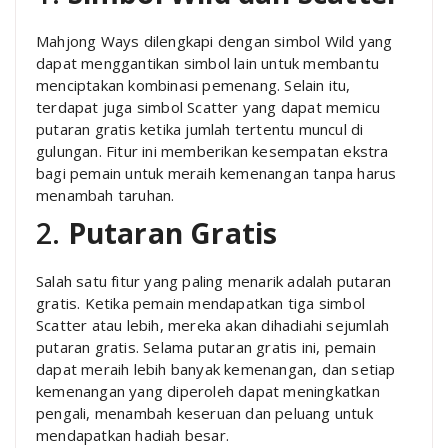
Mahjong Ways dilengkapi dengan simbol Wild yang
dapat menggantikan simbol lain untuk membantu
menciptakan kombinasi pemenang. Selain itu,
terdapat juga simbol Scatter yang dapat memicu
putaran gratis ketika jumlah tertentu muncul di
gulungan. Fitur ini memberikan kesempatan ekstra
bagi pemain untuk meraih kemenangan tanpa harus
menambah taruhan.
2.
Putaran Gratis
Salah satu fitur yang paling menarik adalah putaran
gratis. Ketika pemain mendapatkan tiga simbol
Scatter atau lebih, mereka akan dihadiahi sejumlah
putaran gratis. Selama putaran gratis ini, pemain
dapat meraih lebih banyak kemenangan, dan setiap
kemenangan yang diperoleh dapat meningkatkan
pengali, menambah keseruan dan peluang untuk
mendapatkan hadiah besar.