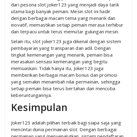
dari pesona slot joker123 yang menjadi daya tarik
utama bagi banyak pemain. Mesin slot ini hadir
dengan berbagai macam tema yang menarik dan
inovatif, memastikan setiap pemain merasa terhibur
dan terpacu untuk terus memutar gulungan mesin.
Selain itu, slot joker123 juga dikenal dengan sistem
pembayaran yang transparan dan adil. Dengan
tingkat kemenangan yang menarik, pemain bisa
merasakan sensasi kemenangan yang begitu
memuaskan. Tidak hanya itu, Joker123 juga
memberikan berbagai macam bonus dan promosi
yang semakin menambah nilai permainan, sehingga
setiap pemain bisa terus bertahan dan mencoba
keberuntungannya.
Kesimpulan
Joker123 adalah pilihan terbaik bagi siapa saja yang
mencintai dunia permainan slot. Dengan berbagai
permainan yang menyenangkan, sistem pendaftaran