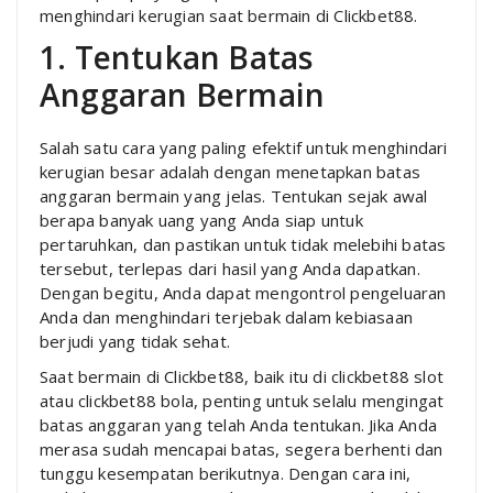
menghindari kerugian saat bermain di Clickbet88.
1. Tentukan Batas
Anggaran Bermain
Salah satu cara yang paling efektif untuk menghindari
kerugian besar adalah dengan menetapkan batas
anggaran bermain yang jelas. Tentukan sejak awal
berapa banyak uang yang Anda siap untuk
pertaruhkan, dan pastikan untuk tidak melebihi batas
tersebut, terlepas dari hasil yang Anda dapatkan.
Dengan begitu, Anda dapat mengontrol pengeluaran
Anda dan menghindari terjebak dalam kebiasaan
berjudi yang tidak sehat.
Saat bermain di Clickbet88, baik itu di clickbet88 slot
atau clickbet88 bola, penting untuk selalu mengingat
batas anggaran yang telah Anda tentukan. Jika Anda
merasa sudah mencapai batas, segera berhenti dan
tunggu kesempatan berikutnya. Dengan cara ini,